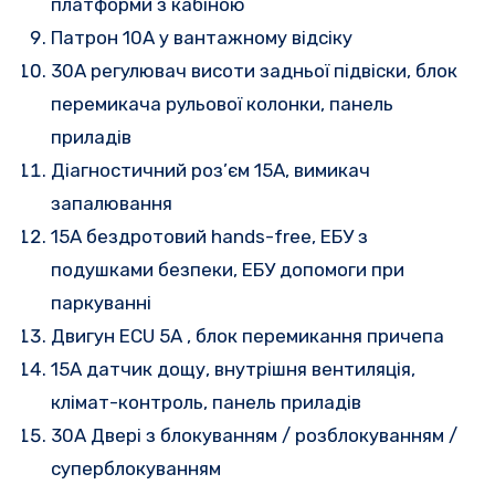
платформи з кабіною
Патрон 10A
у вантажному відсіку
30A
регулювач висоти задньої підвіски, блок
перемикача рульової колонки, панель
приладів
Діагностичний роз’єм 15А, вимикач
запалювання
15A
бездротовий hands-free, ЕБУ з
подушками безпеки, ЕБУ допомоги при
паркуванні
Двигун ECU 5A
, блок перемикання причепа
15A
датчик дощу, внутрішня вентиляція,
клімат-контроль, панель приладів
30A
Двері з блокуванням / розблокуванням /
суперблокуванням