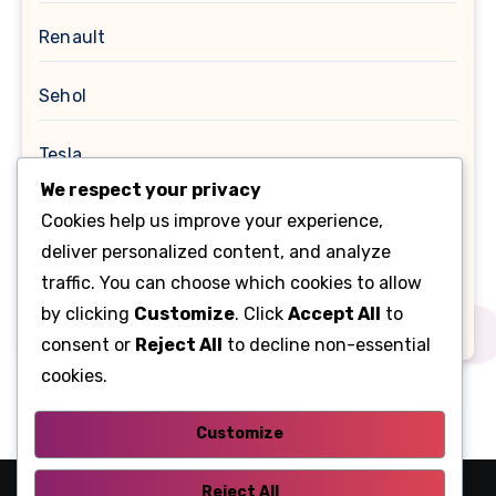
Renault
Sehol
Tesla
We respect your privacy
Toyota
Cookies help us improve your experience,
deliver personalized content, and analyze
Помилки OBD
traffic. You can choose which cookies to allow
by clicking
Customize
. Click
Accept All
to
Таnk
consent or
Reject All
to decline non-essential
cookies.
Customize
Reject All