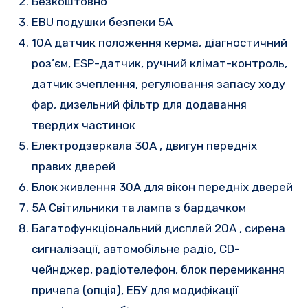
Безкоштовно
EBU подушки безпеки 5A
10A
датчик положення керма, діагностичний
роз’єм, ESP-датчик, ручний клімат-контроль,
датчик зчеплення, регулювання запасу ходу
фар, дизельний фільтр для додавання
твердих частинок
Електродзеркала 30A
, двигун передніх
правих дверей
Блок живлення 30А для вікон передніх дверей
5A
Світильники та лампа з бардачком
Багатофункціональний дисплей 20A
, сирена
сигналізації, автомобільне радіо, CD-
чейнджер, радіотелефон, блок перемикання
причепа (опція), ЕБУ для модифікації