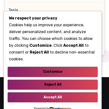
Tesla
We respect your privacy
Toyota
Cookies help us improve your experience,
deliver personalized content, and analyze
Помилки OBD
traffic. You can choose which cookies to allow
by clicking
Customize
. Click
Accept All
to
Таnk
consent or
Reject All
to decline non-essential
cookies.
Customize
Reject All
Fusecar
Accept All
Розшифровка запобіжників та реле
Powered by