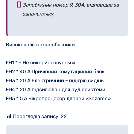
Запобіжник номер 9, 30A, відповідає за
запальничку.
Високовольтні запобіжники
FH1 * – Не використовується.
FH2 * 40 A Причіпний комутаційний блок.
FH3 * 20 A Електричний – підігрів сидінь.
FH4 * 20 A підсилювач для аудіосистеми.
FH5 * 5 A мікропроцесор дверей «Sezame».
Переглядів запису:
22
Навігація