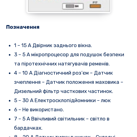
Позначення
1 – 15 A Двірник заднього вікна.
3 – 5 A мікропроцесор для подушок безпеки
та піротехнічних натягувачів ременів.
4 – 10 А Діагностичний роз’єм – Датчик
зчеплення – Датчик положення маховика –
Дизельний фільтр часткових частинок.
5 – 30 А Електросклопідйомники – люк
6 – Не використано.
7 – 5 A Ввічливий світильник – світло в
бардачках.
8 – 20 А Датчик тиску в шинах – Складні