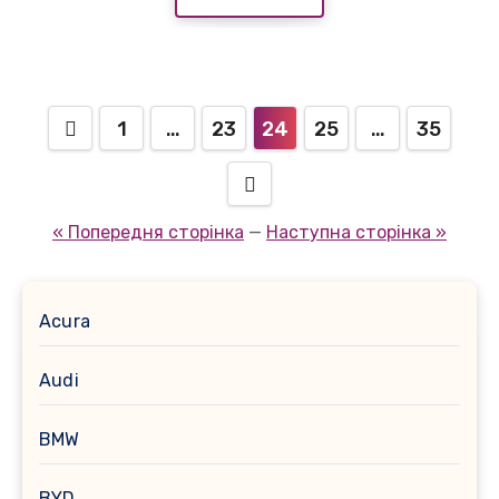
Пагінація
1
…
23
24
25
…
35
записів
« Попередня сторінка
—
Наступна сторінка »
Acura
Audi
BMW
BYD