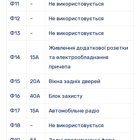
Ф11
–
Не використовується
Ф12
–
Не використовується
Ф13
–
Не використовується
Живлення додаткової розетки
Ф14
15А
та електрообладнання
причепа
Ф15
20А
Вікна задніх дверей
Ф16
40А
Блок захисту
Ф17
15А
Автомобільне радіо
Ф18
–
Не використовується