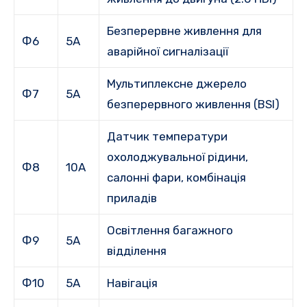
Безперервне живлення для
Ф6
5А
аварійної сигналізації
Мультиплексне джерело
Ф7
5А
безперервного живлення (BSI)
Датчик температури
охолоджувальної рідини,
Ф8
10А
салонні фари, комбінація
приладів
Освітлення багажного
Ф9
5А
відділення
Ф10
5А
Навігація