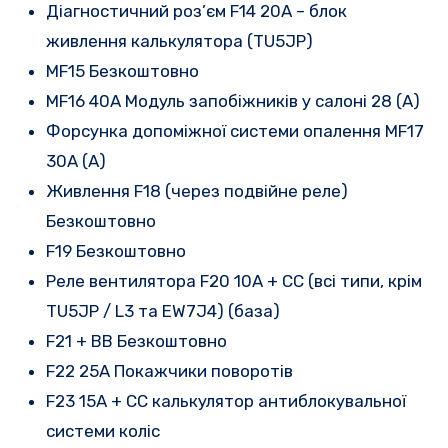
Діагностичний роз’єм F14 20A – блок
живлення калькулятора (TU5JP)
MF15 Безкоштовно
MF16 40A Модуль запобіжників у салоні 28 (A)
Форсунка допоміжної системи опалення MF17
30A (A)
Живлення F18 (через подвійне реле)
Безкоштовно
F19 Безкоштовно
Реле вентилятора F20 10A + CC (всі типи, крім
TU5JP / L3 та EW7J4) (база)
F21 + BB Безкоштовно
F22 25A Покажчики поворотів
F23 15A + CC калькулятор антиблокувальної
системи коліс