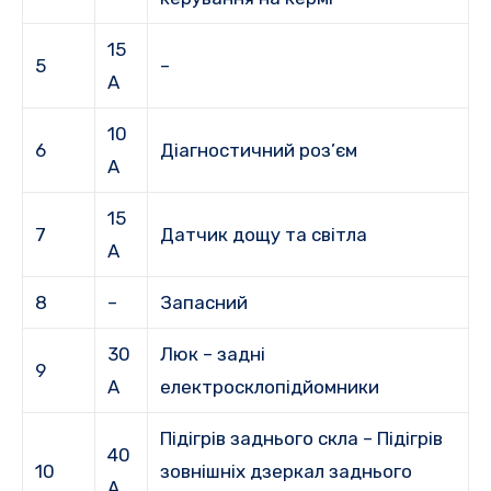
15
5
–
А
10
6
Діагностичний роз’єм
А
15
7
Датчик дощу та світла
А
8
–
Запасний
30
Люк – задні
9
А
електросклопідйомники
Підігрів заднього скла – Підігрів
40
10
зовнішніх дзеркал заднього
А