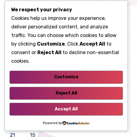
Навігація
We respect your privacy
30
Центральний електричний
Cookies help us improve your experience,
16
А
замок
deliver personalized content, and analyze
traffic. You can choose which cookies to allow
17
by clicking
Customize
. Click
Accept All
to
–
Запасний
років
consent or
Reject All
to decline non-essential
cookies.
18
–
Запасний
років
Customize
19
–
Запасний
Reject All
років
Accept All
10
20
Правий стоп-сигнал
А
Powered by
21
15