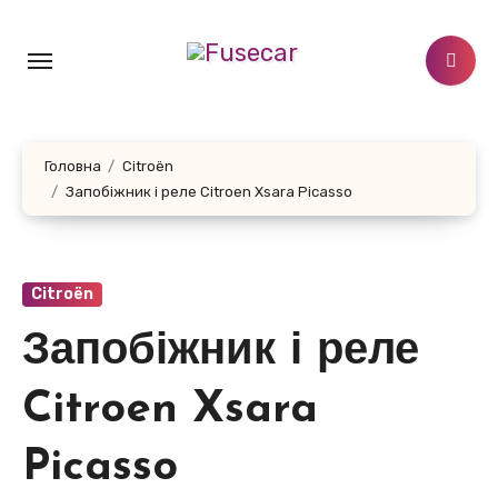
Перейти
до
контенту
Головна
Citroën
Запобіжник і реле Citroen Xsara Picasso
Citroën
Запобіжник і реле
Citroen Xsara
Picasso