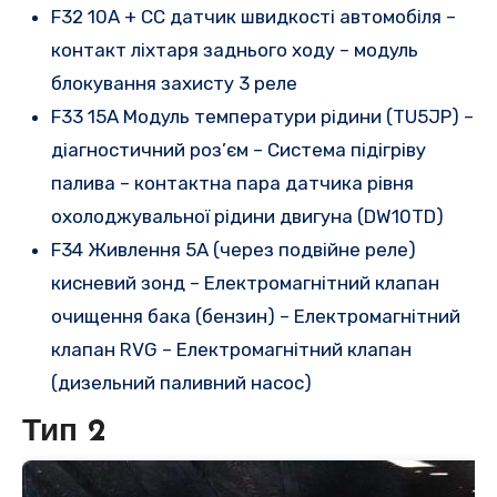
F32 10A + CC датчик швидкості автомобіля –
контакт ліхтаря заднього ходу – модуль
блокування захисту 3 реле
F33 15A Модуль температури рідини (TU5JP) –
діагностичний роз’єм – Система підігріву
палива – контактна пара датчика рівня
охолоджувальної рідини двигуна (DW10TD)
F34 Живлення 5A (через подвійне реле)
кисневий зонд – Електромагнітний клапан
очищення бака (бензин) – Електромагнітний
клапан RVG – Електромагнітний клапан
(дизельний паливний насос)
Тип 2