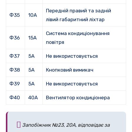
Передній правий та задній
Ф35
10А
лівий габаритний ліхтар
Система кондиціонування
Ф36
15А
повітря
Ф37
5А
Не використовується
Ф38
5А
Кнопковий вимикач
Ф39
5А
Не використовується
Ф40
40А
Вентилятор кондиціонера
Запобіжник №23, 20А, відповідає за