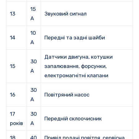
15
13
Звуковий сигнал
А
10
14
Передні та задні шайби
А
Датчики двигуна, котушки
30
15
запалювання, форсунки,
А
електромагнітні клапани
30
16
Повітряний насос
А
17
30
Передній склоочисник
років
А
18
40
Привід подачі повітря, сервісна