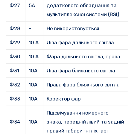
Ф27
5А
додаткового обладнання та
мультиплексної системи (BSI)
Ф28
–
Не використовується
Ф29
10 А
Ліва фара дальнього світла
Ф30
10 А
Фара дальнього світла, права
Ф31
10А
Ліва фара ближнього світла
Ф32
10А
Права фара ближнього світла
Ф33
10А
Коректор фар
Підсвічування номерного
Ф34
10А
знака, передній лівий та задній
правий габаритні ліхтарі