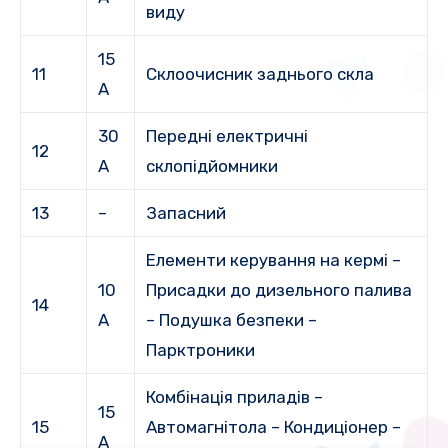
виду
15
11
Склоочисник заднього скла
А
30
Передні електричні
12
А
склопідйомники
13
–
Запасний
Елементи керування на кермі –
10
Присадки до дизельного палива
14
А
– Подушка безпеки –
Парктроники
Комбінація приладів –
15
15
Автомагнітола – Кондиціонер –
А