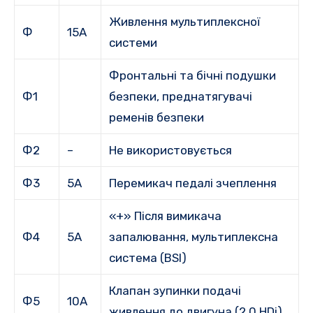
Живлення мультиплексної
Ф
15А
системи
Фронтальні та бічні подушки
Ф1
безпеки, преднатягувачі
ременів безпеки
Ф2
–
Не використовується
Ф3
5А
Перемикач педалі зчеплення
«+» Після вимикача
Ф4
5А
запалювання, мультиплексна
система (BSI)
Клапан зупинки подачі
Ф5
10А
живлення до двигуна (2.0 HDi)