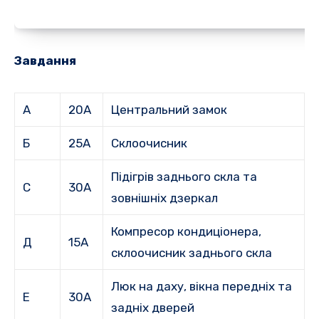
Завдання
А
20А
Центральний замок
Б
25А
Склоочисник
Підігрів заднього скла та
С
30А
зовнішніх дзеркал
Компресор кондиціонера,
Д
15А
склоочисник заднього скла
Люк на даху, вікна передніх та
Е
30А
задніх дверей