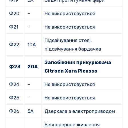
Ф19
5А
Задні протитуманні фари
Ф20
–
Не використовується
Ф21
–
Не використовується
Підсвічування стелі,
Ф22
10А
підсвічування бардачка
Запобіжник прикурювача
Ф23
20А
Citroen Xara Picasso
Ф24
–
Не використовується
Ф25
–
Не використовується
Ф26
5А
Дзеркала з електроприводом
Безперервне живлення