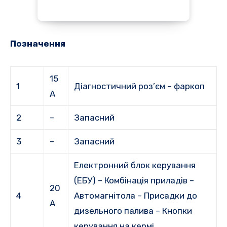
Позначення
15
1
Діагностичний роз’єм – фаркоп
А
2
–
Запасний
3
–
Запасний
Електронний блок керування
(ЕБУ) – Комбінація приладів –
20
4
Автомагнітола – Присадки до
А
дизельного палива – Кнопки
керування на кермі