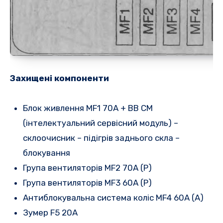
Захищені компоненти
Блок живлення MF1 70A + BB CM
(інтелектуальний сервісний модуль) –
склоочисник – підігрів заднього скла –
блокування
Група вентиляторів MF2 70A (P)
Група вентиляторів MF3 60A (P)
Антиблокувальна система коліс MF4 60A (A)
Зумер F5 20A