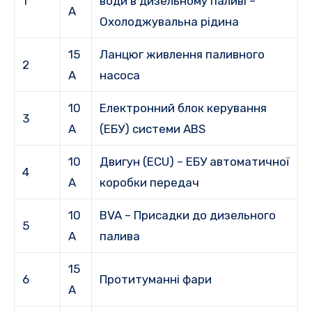
1
води в дизельному паливі –
А
Охолоджувальна рідина
15
Ланцюг живлення паливного
2
А
насоса
10
Електронний блок керування
3
А
(ЕБУ) системи ABS
10
Двигун (ECU) – ЕБУ автоматичної
4
А
коробки передач
10
BVA – Присадки до дизельного
5
А
палива
15
6
Протитуманні фари
А