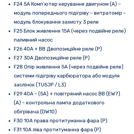
F24 5A Комп’ютер керування двигуном (A) –
модуль попереднього підігріву – витратомір –
модуль блокування захисту 3 реле
F25 Блок живлення 15A (через подвійне реле)
паливний насос
F26 40A + BB Двопозиційне реле (P)
F27 30A Двопозиційне реле (P)
F28 Опір живлення 5A (через подвійне реле)
системи підігріву карбюратора або модуля
заслінок (TU5JP / L3)
F29 40A – (5A) + повітряний насос BB (EW7)
(A) – контрольна лампа додаткового
обігрівача (DW10)
F30 10A права протитуманна фара (P)
F31 10A ліва протитуманна фара (P)