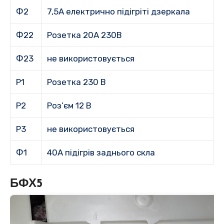
Ф2
7,5A електрично підігріті дзеркала
Ф22
Розетка 20А 230В
Ф23
не використовується
Р1
Розетка 230 В
Р2
Роз’єм 12 В
Р3
не використовується
Ф1
40A підігрів заднього скла
БФХ5