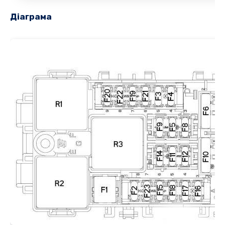
Діаграма