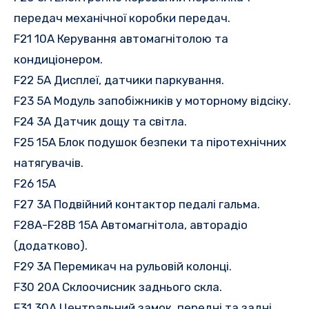
передач механічної коробки передач.
F21 10A Керування автомагнітолою та
кондиціонером.
F22 5A Дисплеї, датчики паркування.
F23 5A Модуль запобіжників у моторному відсіку.
F24 3A Датчик дощу та світла.
F25 15A Блок подушок безпеки та піротехнічних
натягувачів.
F26 15A
F27 3A Подвійний контактор педалі гальма.
F28A-F28B 15A Автомагнітола, авторадіо
(додатково).
F29 3A Перемикач на рульовій колонці.
F30 20A Склоочисник заднього скла.
F31 30A Центральний замок, передні та задні