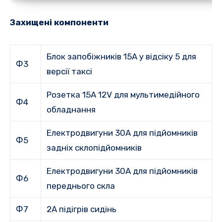
Захищені компоненти
Блок запобіжників 15A у відсіку 5 для
Ф3
версії таксі
Розетка 15A 12V для мультимедійного
Ф4
обладнання
Електродвигуни 30A для підйомників
Ф5
задніх склопідйомників
Електродвигуни 30A для підйомників
Ф6
переднього скла
Ф7
2A підігрів сидінь