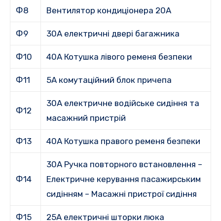
Ф8
Вентилятор кондиціонера 20А
Ф9
30A електричні двері багажника
Ф10
40A Котушка лівого ременя безпеки
Ф11
5A комутаційний блок причепа
30A електричне водійське сидіння та
Ф12
масажний пристрій
Ф13
40A Котушка правого ременя безпеки
30A Ручка повторного встановлення –
Ф14
Електричне керування пасажирським
сидінням – Масажні пристрої сидіння
Ф15
25A електричні шторки люка