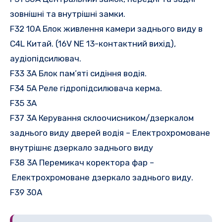
зовнішні та внутрішні замки.
F32 10A Блок живлення камери заднього виду в
C4L Китай.
(16V NE 13-контактний вихід),
аудіопідсилювач.
F33 3A Блок пам’яті сидіння водія.
F34 5A Реле гідропідсилювача керма.
F35 3A
F37 3A Керування склоочисником/дзеркалом
заднього виду дверей водія – Електрохромоване
внутрішнє дзеркало заднього виду
F38 3A Перемикач коректора фар
–
Електрохромоване дзеркало заднього виду.
F39 30A