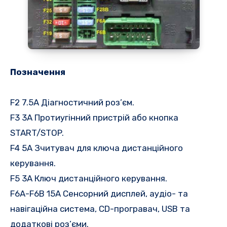
Позначення
F2 7.5A Діагностичний роз’єм.
F3 3A Протиугінний пристрій або кнопка
START/STOP.
F4 5A Зчитувач для ключа дистанційного
керування.
F5 3A Ключ дистанційного керування.
F6A-F6B 15A Сенсорний дисплей, аудіо- та
навігаційна система, CD-програвач, USB та
додаткові роз’єми.