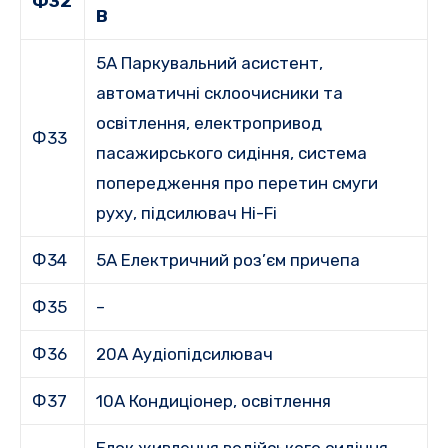
Ф32
В
5A Паркувальний асистент,
автоматичні склоочисники та
освітлення, електропривод
Ф33
пасажирського сидіння, система
попередження про перетин смуги
руху, підсилювач Hi-Fi
Ф34
5A Електричний роз’єм причепа
Ф35
–
Ф36
20A Аудіопідсилювач
Ф37
10A Кондиціонер, освітлення