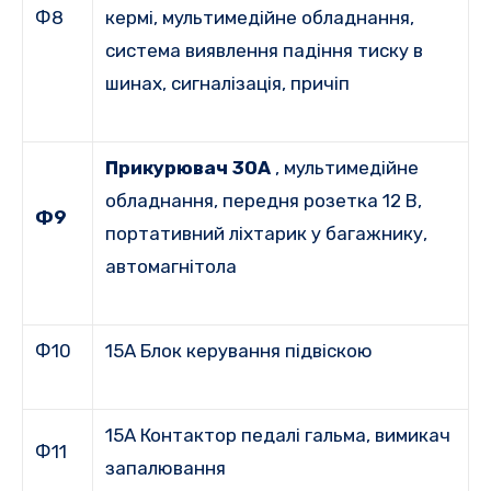
Ф8
кермі, мультимедійне обладнання,
система виявлення падіння тиску в
шинах, сигналізація, причіп
Прикурювач 30A
, мультимедійне
обладнання, передня розетка 12 В,
Ф9
портативний ліхтарик у багажнику,
автомагнітола
Ф10
15A Блок керування підвіскою
15A Контактор педалі гальма, вимикач
Ф11
запалювання