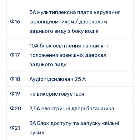
5A мультиплексна плата керування
Ф16
склопідйомником / дзеркалом
заднього виду з боку водія
10А блок освітлення та пам’яті
Ф17
положення зовнішніх дзеркал
заднього виду
Ф18
Аудіопідсилювач 25 А
Ф19
не використовується
Ф20
7,5A електричні двері багажника
3A Блок доступу та запуску «вільні
Ф21
руки»