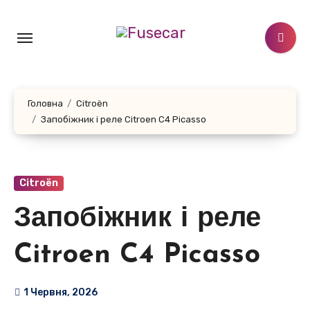
Перейти
до
контенту
Головна
Citroën
Запобіжник і реле Citroen C4 Picasso
Citroën
Запобіжник і реле
Citroen C4 Picasso
1 Червня, 2026