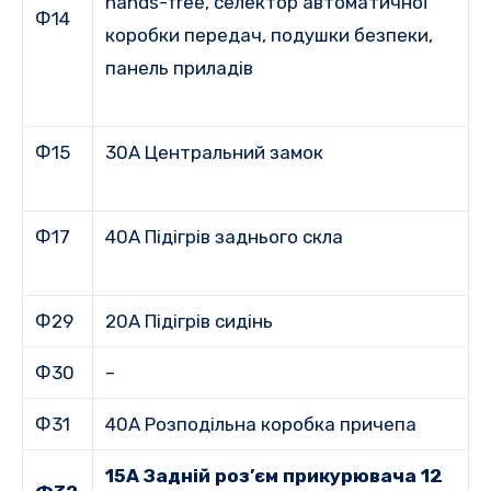
hands-free, селектор автоматичної
Ф14
коробки передач, подушки безпеки,
панель приладів
Ф15
30A Центральний замок
Ф17
40A Підігрів заднього скла
Ф29
20A Підігрів сидінь
Ф30
–
Ф31
40A Розподільна коробка причепа
15A Задній роз’єм прикурювача 12