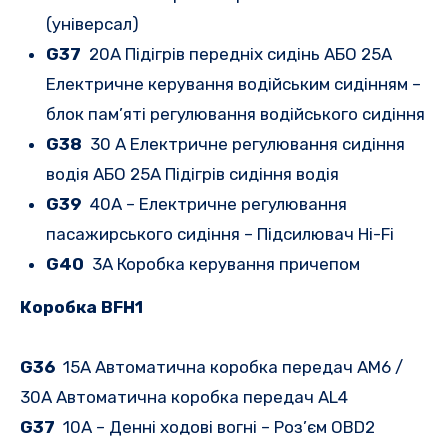
(універсал)
G37
20A Підігрів передніх сидінь АБО 25A
Електричне керування водійським сидінням –
блок пам’яті регулювання водійського сидіння
G38
30 A Електричне регулювання сидіння
водія АБО 25A Підігрів сидіння водія
G39
40A – Електричне регулювання
пасажирського сидіння – Підсилювач Hi-Fi
G40
3A Коробка керування причепом
Коробка BFH1
G36
15A Автоматична коробка передач AM6 /
30A Автоматична коробка передач AL4
G37
10A – Денні ходові вогні – Роз’єм OBD2