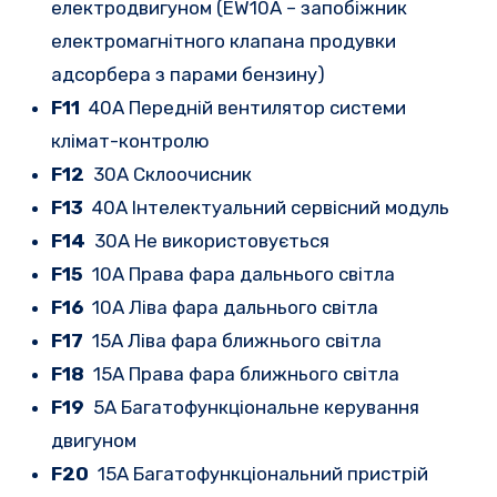
електродвигуном (EW10A – запобіжник
електромагнітного клапана продувки
адсорбера з парами бензину)
F11
40A Передній вентилятор системи
клімат-контролю
F12
30A Склоочисник
F13
40A Інтелектуальний сервісний модуль
F14
30A Не використовується
F15
10A Права фара дальнього світла
F16
10A Ліва фара дальнього світла
F17
15A Ліва фара ближнього світла
F18
15A Права фара ближнього світла
F19
5A Багатофункціональне керування
двигуном
F20
15A Багатофункціональний пристрій