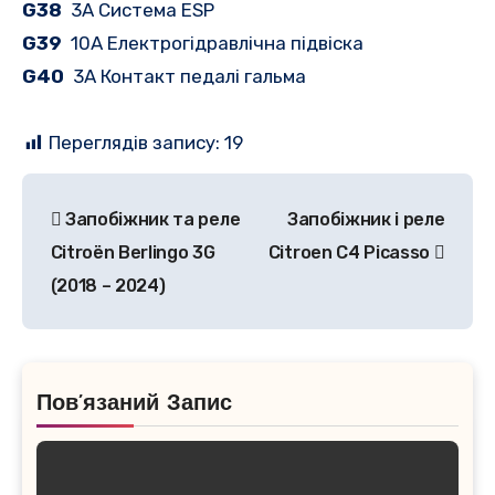
G38
3A Система ESP
G39
10A Електрогідравлічна підвіска
G40
3A Контакт педалі гальма
Переглядів запису:
19
Навігація
Запобіжник та реле
Запобіжник і реле
записів
Citroën Berlingo 3G
Citroen C4 Picasso
(2018 – 2024)
Пов’язаний Запис