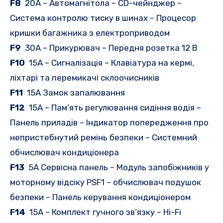
F8
20A – Автомагнітола – CD-чейнджер –
Система контролю тиску в шинах – Процесор
кришки багажника з електроприводом
F9
30A – Прикурювач – Передня розетка 12 В
F10
15A – Сигналізація – Клавіатура на кермі,
ліхтарі та перемикачі склоочисників
F11
15A Замок запалювання
F12
15A – Пам’ять регулювання сидіння водія –
Панель приладів – Індикатор попередження про
непристебнутий ремінь безпеки – Системний
обчислювач кондиціонера
F13
5A Сервісна панель – Модуль запобіжників у
моторному відсіку PSF1 – обчислювач подушок
безпеки – Панель керування кондиціонером
F14
15A – Комплект гучного зв’язку – Hi-Fi