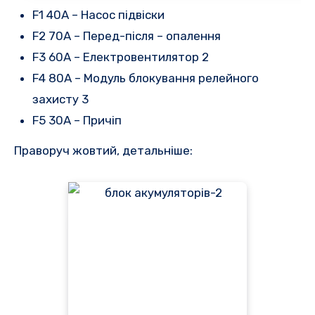
F1 40A – Насос підвіски
F2 70A – Перед-після – опалення
F3 60A – Електровентилятор 2
F4 80A – Модуль блокування релейного
захисту 3
F5 30A – Причіп
Праворуч жовтий, детальніше: