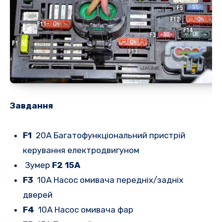
Завдання
F1
20A Багатофункціональний пристрій
керування електродвигуном
Зумер
F2 15A
F3
10A Насос омивача передніх/задніх
дверей
F4
10A Насос омивача фар