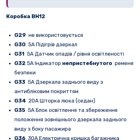
Коробка BH12
G29
не використовується
G30
5A Підігрів дзеркал
G31
5A Датчик опадів / рівня освітленості
G32
5A Індикатор
непристебнутого
ременя
безпеки
G33
5A Дзеркала заднього виду з
антибліковим покриттям
G34
20A Шторка люка (седан)
G35
5A Блок освітлення та збереження
положення зовнішнього дзеркала заднього
виду з боку пасажира
G36
30A Електрична кришка багажника