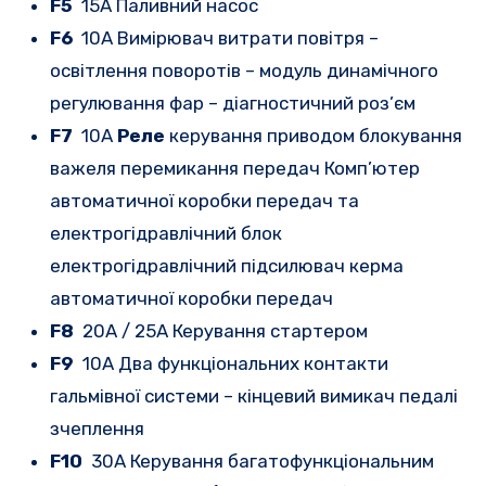
F5
15A Паливний насос
F6
10A Вимірювач витрати повітря –
освітлення поворотів – модуль динамічного
регулювання фар – діагностичний роз’єм
F7
10A
Реле
керування приводом блокування
важеля перемикання передач Комп’ютер
автоматичної коробки передач та
електрогідравлічний блок
електрогідравлічний підсилювач керма
автоматичної коробки передач
F8
20A / 25A Керування стартером
F9
10A Два функціональних контакти
гальмівної системи – кінцевий вимикач педалі
зчеплення
F10
30A Керування багатофункціональним