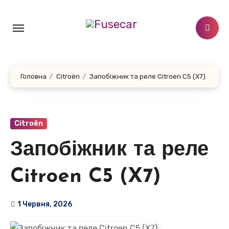
Перейти
до
контенту
Головна
Citroën
Запобіжник та реле Citroen C5 (X7)
Citroën
Запобіжник та реле
Citroen C5 (X7)
1 Червня, 2026