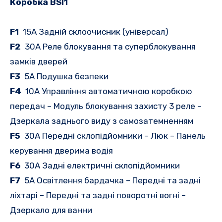
Коробка BSI1
F1
15A Задній склоочисник (універсал)
F2
30A Реле блокування та суперблокування
замків дверей
F3
5A Подушка безпеки
F4
10A Управління автоматичною коробкою
передач – Модуль блокування захисту 3 реле –
Дзеркала заднього виду з самозатемненням
F5
30A Передні склопідйомники – Люк – Панель
керування дверима водія
F6
30A Задні електричні склопідйомники
F7
5A Освітлення бардачка – Передні та задні
ліхтарі – Передні та задні поворотні вогні –
Дзеркало для ванни