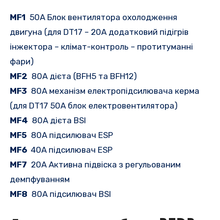
MF1
50A Блок вентилятора охолодження
двигуна (для DT17 – 20A додатковий підігрів
інжектора – клімат-контроль – протитуманні
фари)
MF2
80A дієта (BFH5 та BFH12)
MF3
80A механізм електропідсилювача керма
(для DT17 50A блок електровентилятора)
MF4
80A дієта BSI
MF5
80A підсилювач ESP
MF6
40A підсилювач ESP
MF7
20A Активна підвіска з регульованим
демпфуванням
MF8
80A підсилювач BSI