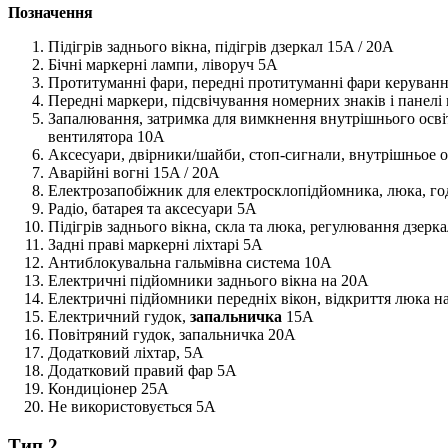
Позначення
Підігрів заднього вікна, підігрів дзеркал 15A / 20A
Бічні маркерні лампи, ліворуч 5A
Протитуманні фари, передні протитуманні фари керуван
Передні маркери, підсвічування номерних знаків і панелі
Запалювання, затримка для вимкнення внутрішнього освітл
вентилятора 10A
Аксесуари, двірники/шайби, стоп-сигнали, внутрішньое 
Аварійні вогні 15A / 20A
Електрозапобіжник для електросклопідйомника, люка, год
Радіо, батарея та аксесуари 5A
Підігрів заднього вікна, скла та люка, регулювання дзерк
Задні праві маркерні ліхтарі 5A
Антиблокувальна гальмівна система 10A
Електричні підйомники заднього вікна на 20A
Електричні підйомники передніх вікон, відкриття люка н
Електричний гудок,
запальничка
15A
Повітряний гудок, запальничка 20A
Додатковий ліхтар, 5A
Додатковий правий фар 5A
Кондиціонер 25A
Не використовується 5A
Тип 2