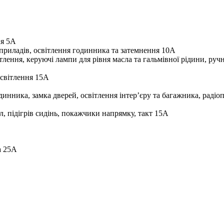
ня 5A
 приладів, освітлення годинника та затемнення 10A
ення, керуючі лампи для рівня масла та гальмівної рідини, ручне
освітлення 15A
инника, замка дверей, освітлення інтер’єру та багажника, радіо
ал, підігрів сидінь, покажчики напрямку, такт 15А
а 25A