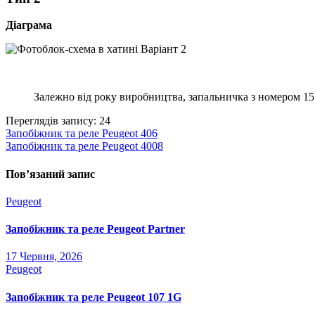
Діаграма
Залежно від року виробництва, запальничка з номером 15 
Переглядів запису:
24
Навігація
Запобіжник та реле Peugeot 406
Запобіжник та реле Peugeot 4008
записів
Пов’язаний запис
Peugeot
Запобіжник та реле Peugeot Partner
17 Червня, 2026
Peugeot
Запобіжник та реле Peugeot 107 1G