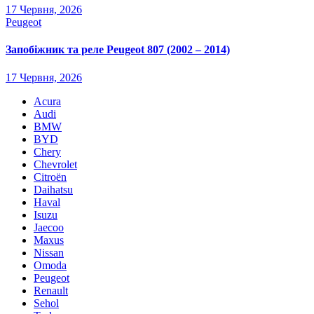
17 Червня, 2026
Peugeot
Запобіжник та реле Peugeot 807 (2002 – 2014)
17 Червня, 2026
Acura
Audi
BMW
BYD
Chery
Chevrolet
Citroën
Daihatsu
Haval
Isuzu
Jaecoo
Maxus
Nissan
Omoda
Peugeot
Renault
Sehol