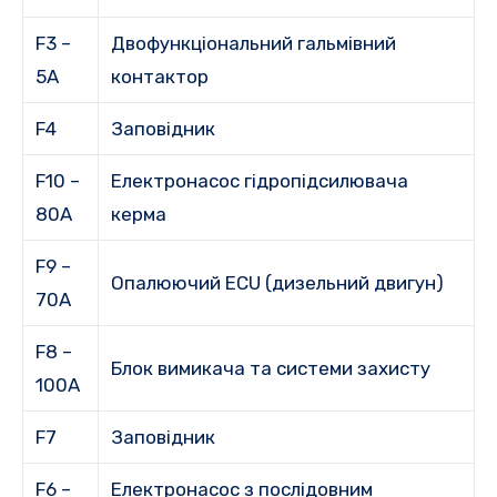
F3 –
Двофункціональний гальмівний
5А
контактор
F4
Заповідник
F10 –
Електронасос гідропідсилювача
80А
керма
F9 –
Опалюючий ECU (дизельний двигун)
70А
F8 –
Блок вимикача та системи захисту
100А
F7
Заповідник
F6 –
Електронасос з послідовним