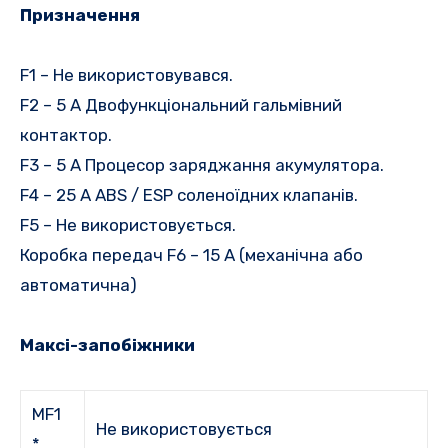
Призначення
F1 – Не використовувався.
F2 – 5 A Двофункціональний гальмівний
контактор.
F3 – 5 A Процесор заряджання акумулятора.
F4 – 25 A ABS / ESP соленоїдних клапанів.
F5 – Не використовується.
Коробка передач F6 – 15 A (механічна або
автоматична)
Максі-запобіжники
MF1
Не використовується
*