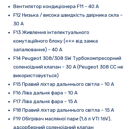
Вентилятор кондиціонера F11 – 40 А
F12 Низька / висока швидкість двірника скла –
30 А
F13 Живлення інтелектуального
комутаційного блоку («+» від замка
запалювання) – 40 А
F14 Peugeot 308/308 SW Турбокомпресорний
соленоїдний клапан – 30 A (Peugeot 308 CC не
використовується)
F15 Правий ліхтар дальннього світла – 10 A
F16 Ліва дальня фара – 10 A
F17 Ліва дальня фара – 15 A
F18 Правий ліхтар дальннього світла – 15 A
F19 Обігрівач масляної пари (1,6 л VTI 16V),
адсорберний соленоїдний клапан