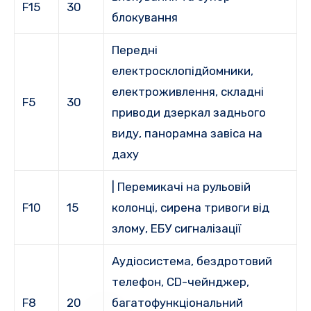
F15
30
блокування
Передні
електросклопідйомники,
електроживлення, складні
F5
30
приводи дзеркал заднього
виду, панорамна завіса на
даху
| Перемикачі на рульовій
F10
15
колонці, сирена тривоги від
злому, ЕБУ сигналізації
Аудіосистема, бездротовий
телефон, CD-чейнджер,
F8
20
багатофункціональний