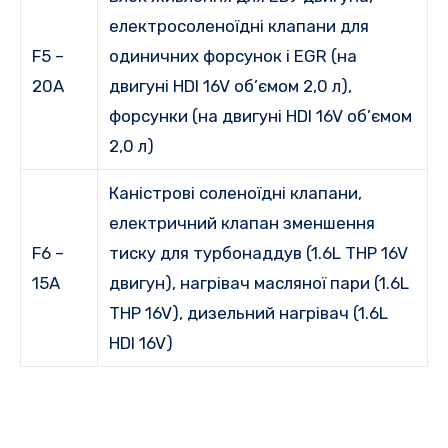
електросоленоїдні клапани для
F5 –
одиничних форсунок і EGR (на
20A
двигуні HDI 16V об’ємом 2,0 л),
форсунки (на двигуні HDI 16V об’ємом
2,0 л)
Каністрові соленоїдні клапани,
електричний клапан зменшення
F6 –
тиску для турбонаддув (1.6L THP 16V
15A
двигун), нагрівач масляної пари (1.6L
THP 16V), дизельний нагрівач (1.6L
HDI 16V)