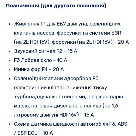
Позначення (для другого покоління)
Живлення F1 для ЕБУ двигуна, соленоїдних
клапанів насоса-форсунки та системи EGR
(на 2L HDI 16V), форсунки (на 2L HDI 16V) – 20 A
Звуковий сигнал F2 – 15 А
F3 Лобове скло – 10 A
Мийка фар F4 – 20 A
Соленоїдні клапани адсорбера F5,
електричний клапан зниження тиску
турбонаддувальної системи, нагрівач парів
масла, нагрівач дизельного палива (на 1,6-
літровому двигуні HDI 16V) – 15 А
Схема датчика швидкості автомобіля F6, ABS
/ ESP ECU – 10 А