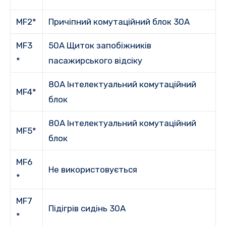
MF2*
Причіпний комутаційний блок 30A
MF3
50A Щиток запобіжників
*
пасажирського відсіку
80A Інтелектуальний комутаційний
MF4*
блок
80A Інтелектуальний комутаційний
MF5*
блок
MF6
Не використовується
*
MF7
Підігрів сидінь 30A
*