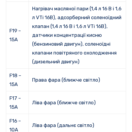
Нагрівач масляної пари (1,4 л 16 В і 1,6
л VTi 16В), адсорберний соленоїдний
клапан (1,4 л 16 В і 1,6 л VTi 16В),
F19 –
датчики концентрації кисню
15A
(бензиновий двигун), соленоїдні
клапани повітряного охолодження
(дизельний двигун)
F18 –
Права фара (ближче світло)
15A
F17 –
Ліва фара (ближче світло)
15A
F16 –
Ліва фара (дальнє світло)
10A