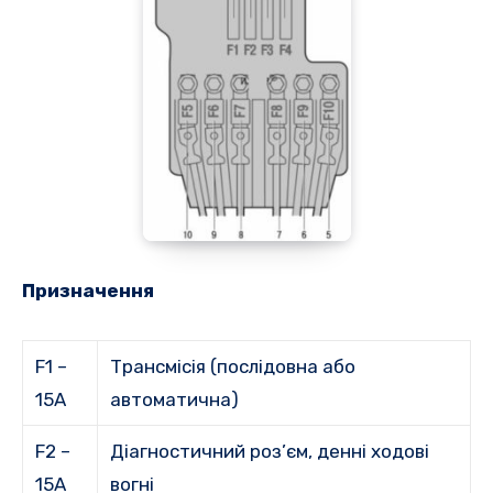
Призначення
F1 –
Трансмісія (послідовна або
15A
автоматична)
F2 –
Діагностичний роз’єм, денні ходові
15A
вогні