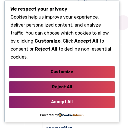
ненавмисне перетинання
We respect your privacy
межі розмітки дороги
Cookies help us improve your experience,
deliver personalized content, and analyze
Передня розетка 12V,
traffic. You can choose which cookies to allow
F9
30
запобіжник запальника
by clicking
Customize
. Click
Accept All
to
consent or
Reject All
to decline non-essential
Панель приладів, ремінь
cookies.
безпеки переднього
пасажира та панель
Customize
попереджувальної лампи
подушки безпеки,
Reject All
F12
15
кондиціонер, блок пам’яті для
Accept All
сидіння водія, перемикачі у
зоні сидіння другого ряду,
Powered by
модуль навчального