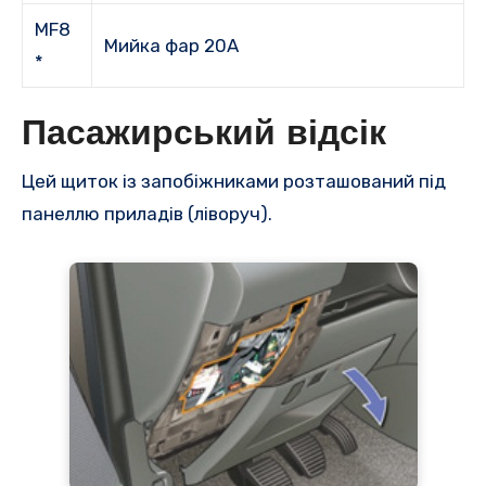
MF8
Мийка фар 20A
*
Пасажирський відсік
Цей щиток із запобіжниками розташований під
панеллю приладів (ліворуч).