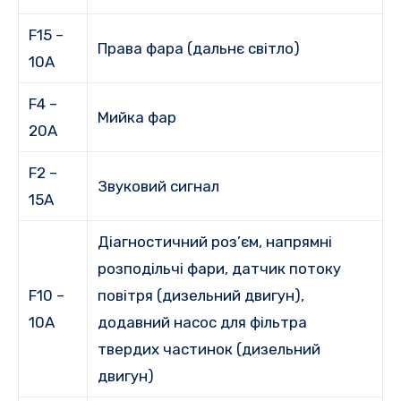
F15 –
Права фара (дальнє світло)
10A
F4 –
Мийка фар
20A
F2 –
Звуковий сигнал
15A
Діагностичний роз’єм, напрямні
розподільчі фари, датчик потоку
F10 –
повітря (дизельний двигун),
10А
додавний насос для фільтра
твердих частинок (дизельний
двигун)