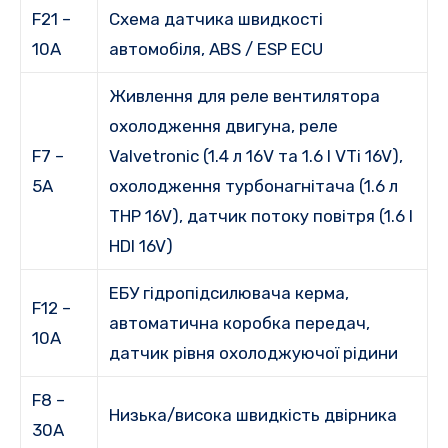
F21 –
Схема датчика швидкості
10A
автомобіля, ABS / ESP ECU
Живлення для реле вентилятора
охолодження двигуна, реле
F7 –
Valvetronic (1.4 л 16V та 1.6 l VTi 16V),
5А
охолодження турбонагнітача (1.6 л
THP 16V), датчик потоку повітря (1.6 l
HDI 16V)
ЕБУ гідропідсилювача керма,
F12 –
автоматична коробка передач,
10А
датчик рівня охолоджуючої рідини
F8 –
Низька/висока швидкість двірника
30А