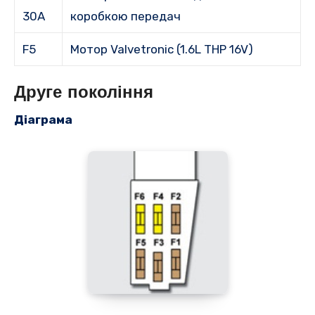
30A
коробкою передач
F5
Мотор Valvetronic (1.6L THP 16V)
Друге
покоління
Діаграма