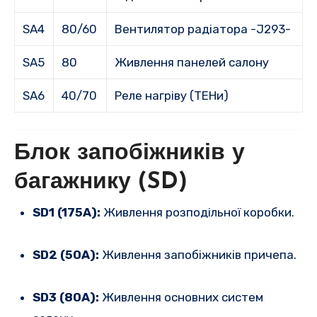
SA4
80/60
Вентилятор радіатора -J293-
SA5
80
Живлення панелей салону
SA6
40/70
Реле нагріву (ТЕНи)
Блок запобіжників у
багажнику (SD)
SD1 (175A):
Живлення розподільної коробки.
SD2 (50A):
Живлення запобіжників причепа.
SD3 (80A):
Живлення основних систем