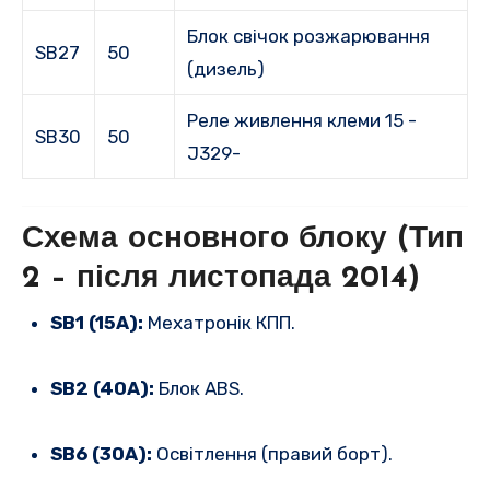
Блок свічок розжарювання
SB27
50
(дизель)
Реле живлення клеми 15 -
SB30
50
J329-
Схема основного блоку (Тип
2 – після листопада 2014)
SB1 (15A):
Мехатронік КПП.
SB2 (40A):
Блок ABS.
SB6 (30A):
Освітлення (правий борт).