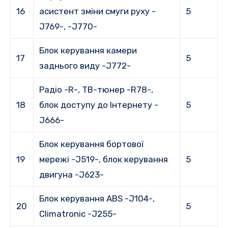
16
асистент зміни смуги руху -
5
J769-, -J770-
Блок керування камери
17
5
заднього виду -J772-
Радіо -R-, ТВ-тюнер -R78-,
18
блок доступу до Інтернету -
5
J666-
Блок керування бортової
19
мережі -J519-, блок керування
5
двигуна -J623-
Блок керування ABS -J104-,
20
5
Climatronic -J255-