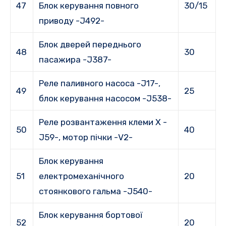
47
Блок керування повного
30/15
приводу -J492-
Блок дверей переднього
48
30
пасажира -J387-
Реле паливного насоса -J17-,
49
25
блок керування насосом -J538-
Реле розвантаження клеми X -
50
40
J59-, мотор пічки -V2-
Блок керування
51
електромеханічного
20
стоянкового гальма -J540-
Блок керування бортової
52
20