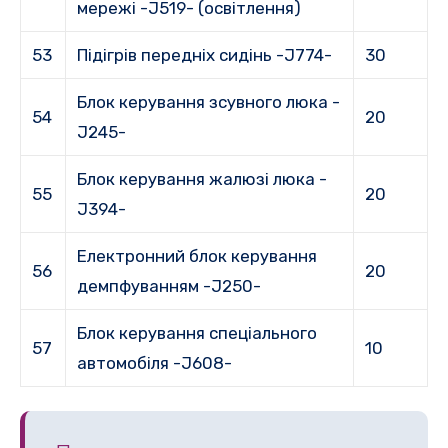
мережі -J519- (освітлення)
53
Підігрів передніх сидінь -J774-
30
Блок керування зсувного люка -
54
20
J245-
Блок керування жалюзі люка -
55
20
J394-
Електронний блок керування
56
20
демпфуванням -J250-
Блок керування спеціального
57
10
автомобіля -J608-