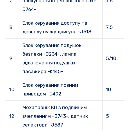
7
блокування кермової колонки -
7,5
J764-
Блок керування доступу та
8
7,5
дозволу пуску двигуна -J518-
Блок керування подушок
безпеки -J234-, лампа
9
5/10
відключення подушки
пасажира -K145-
Блок керування повним
10
10
приводом -J492-
Мехатронік КП з подвійним
12
зчепленням -J743-, датчик
5
селектора -J587-