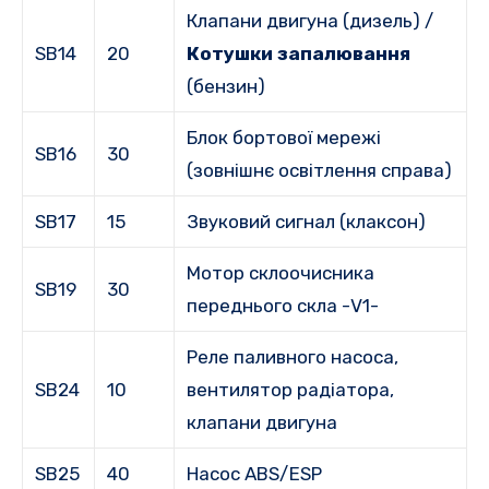
Клапани двигуна (дизель) /
SB14
20
Котушки запалювання
(бензин)
Блок бортової мережі
SB16
30
(зовнішнє освітлення справа)
SB17
15
Звуковий сигнал (клаксон)
Мотор склоочисника
SB19
30
переднього скла -V1-
Реле паливного насоса,
SB24
10
вентилятор радіатора,
клапани двигуна
SB25
40
Насос ABS/ESP