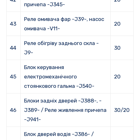
причепа -J345-
Реле омивача фар -J39-, насос
43
20
омивача -V11-
Реле обігріву заднього скла -
44
30
J9-
Блок керування
45
електромеханічного
20
стоянкового гальма -J540-
Блоки задніх дверей -J388-, -
46
J389- / Реле живлення причепа
30/20
-J941-
Блок дверей водія -J386- /