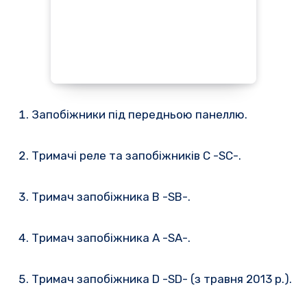
Запобіжники під передньою панеллю.
Тримачі реле та запобіжників C -SC-.
Тримач запобіжника B -SB-.
Тримач запобіжника A -SA-.
Тримач запобіжника D -SD- (з травня 2013 р.).