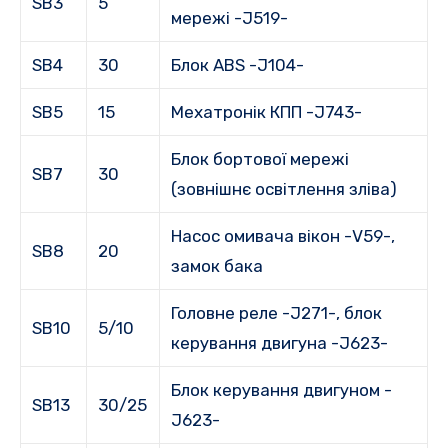
SB3
5
мережі -J519-
SB4
30
Блок ABS -J104-
SB5
15
Мехатронік КПП -J743-
Блок бортової мережі
SB7
30
(зовнішнє освітлення зліва)
Насос омивача вікон -V59-,
SB8
20
замок бака
Головне реле -J271-, блок
SB10
5/10
керування двигуна -J623-
Блок керування двигуном -
SB13
30/25
J623-