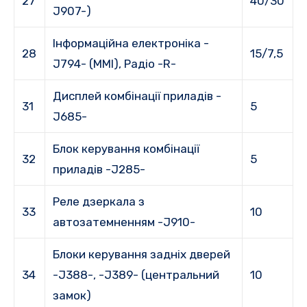
27
40/30
J907-)
Інформаційна електроніка -
28
15/7,5
J794- (MMI), Радіо -R-
Дисплей комбінації приладів -
31
5
J685-
Блок керування комбінації
32
5
приладів -J285-
Реле дзеркала з
33
10
автозатемненням -J910-
Блоки керування задніх дверей
34
-J388-, -J389- (центральний
10
замок)