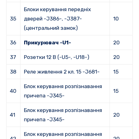
Блоки керування передніх
35
дверей -J386-, -J387-
10
(центральний замок)
36
Прикурювач -U1-
20
37
Розетки 12 В (-U5-, -U18-)
20
38
Реле живлення 2 кл. 15 -J681-
15
Блок керування розпізнавання
40
15
причепа -J345-
Блок керування розпізнавання
41
20
причепа -J345-
Блок керування розпізнавання
42
20