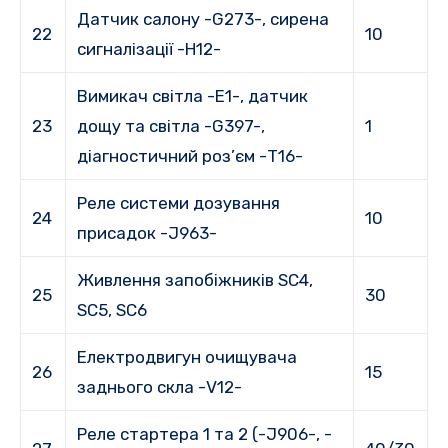
Датчик салону -G273-, сирена
22
10
сигналізації -H12-
Вимикач світла -E1-, датчик
23
дощу та світла -G397-,
1
діагностичний роз’єм -T16-
Реле системи дозування
24
10
присадок -J963-
Живлення запобіжників SC4,
25
30
SC5, SC6
Електродвигун очищувача
26
15
заднього скла -V12-
Реле стартера 1 та 2 (-J906-, -