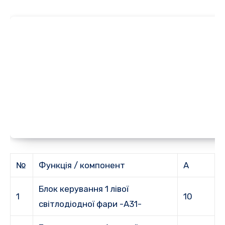
№
Функція / компонент
А
Блок керування 1 лівої
1
10
світлодіодної фари -A31-