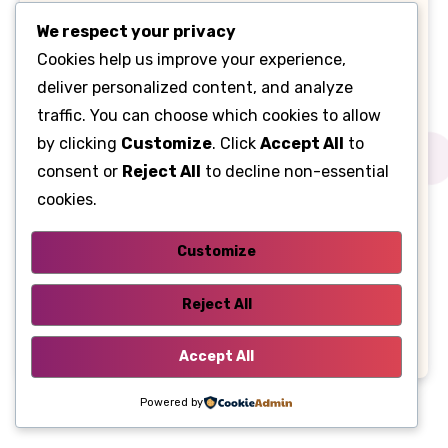
We respect your privacy
Peugeot
Cookies help us improve your experience,
Renault
deliver personalized content, and analyze
traffic. You can choose which cookies to allow
Sehol
by clicking
Customize
. Click
Accept All
to
consent or
Reject All
to decline non-essential
Tesla
cookies.
Toyota
Customize
Помилки OBD
Reject All
Таnk
Accept All
Powered by