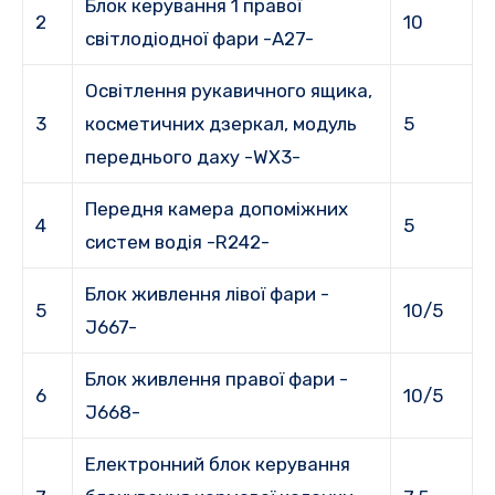
Блок керування 1 правої
2
10
світлодіодної фари -A27-
Освітлення рукавичного ящика,
3
косметичних дзеркал, модуль
5
переднього даху -WX3-
Передня камера допоміжних
4
5
систем водія -R242-
Блок живлення лівої фари -
5
10/5
J667-
Блок живлення правої фари -
6
10/5
J668-
Електронний блок керування