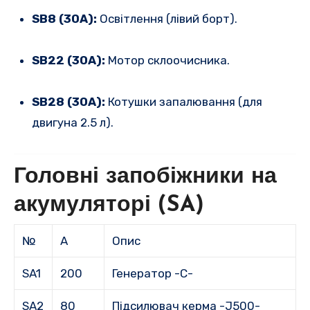
SB8 (30A):
Освітлення (лівий борт).
SB22 (30A):
Мотор склоочисника.
SB28 (30A):
Котушки запалювання (для
двигуна 2.5 л).
Головні запобіжники на
акумуляторі (SA)
№
А
Опис
SA1
200
Генератор -C-
SA2
80
Підсилювач керма -J500-