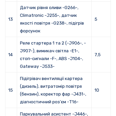
Датчик рівня оливи -G266-,
Climatronic -J255-, датчик
13
5
якості повітря -G238-, підігрів
форсунок
Реле стартера 1 та 2 (-J906-, -
J907-), вимикач світла -E1-,
14
7,5
стоп-сигнали -F-, ABS -J104-,
Gateway -J533-
Підігрівач вентиляції картера
(дизель), витратомір повітря
15
10
(бензин), коректор фар -J431-,
діагностичний роз’єм -T16-
Паркувальний асистент -J446-,