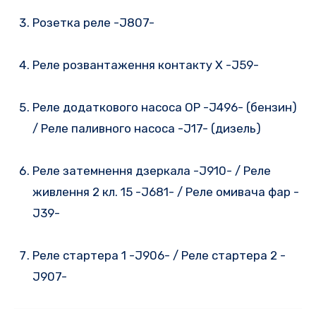
Розетка реле -J807-
Реле розвантаження контакту X -J59-
Реле додаткового насоса ОР -J496- (бензин)
/ Реле паливного насоса -J17- (дизель)
Реле затемнення дзеркала -J910- / Реле
живлення 2 кл. 15 -J681- / Реле омивача фар -
J39-
Реле стартера 1 -J906- / Реле стартера 2 -
J907-