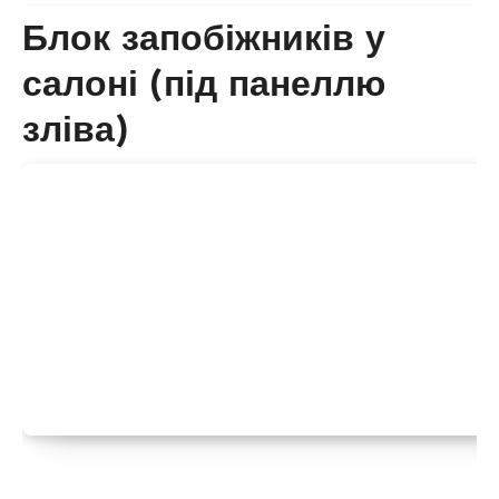
Блок запобіжників у
салоні (під панеллю
зліва)