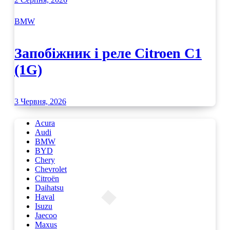
BMW
Запобіжник і реле Citroen C1
(1G)
3 Червня, 2026
Acura
Audi
BMW
BYD
Chery
Chevrolet
Citroën
Daihatsu
Haval
Isuzu
Jaecoo
Maxus