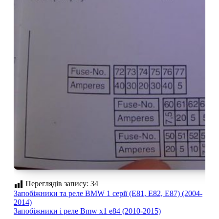
Переглядів запису:
34
Навігація
Запобіжники та реле BMW 1 серії (E81, E82, E87) (2004-
2014)
записів
Запобіжники і реле Bmw x1 e84 (2010-2015)