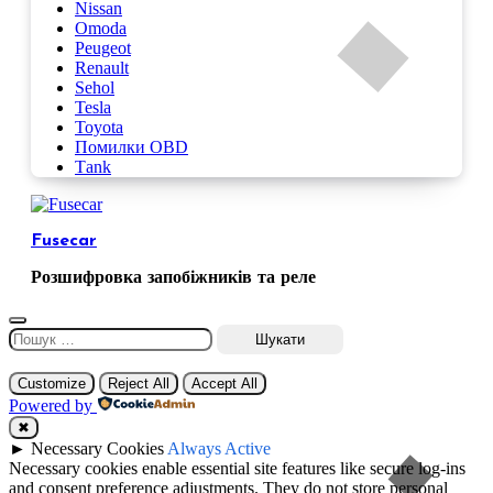
Nissan
Omoda
Peugeot
Renault
Sehol
Tesla
Toyota
Помилки OBD
Таnk
Fusecar
Розшифровка запобіжників та реле
Пошук:
Customize
Reject All
Accept All
Powered by
✖
►
Necessary Cookies
Always Active
Necessary cookies enable essential site features like secure log-ins
and consent preference adjustments. They do not store personal