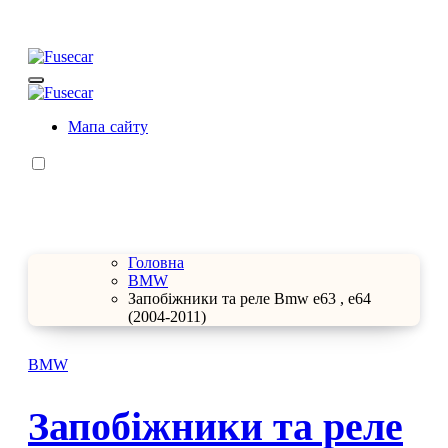
Перейти
до
контенту
Fusecar
Розшифровка запобіжників та реле
Fusecar
Розшифровка запобіжників та реле
Мапа сайту
Головна
BMW
Запобіжники та реле Bmw e63 , e64
(2004-2011)
BMW
Запобіжники та реле