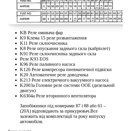
KB Реле омивача фар
K9 Клема 15 реле розвантаження
K11 Реле склоочисника
K8 Реле опускання заднього скла (кабріолет)
K91 Реле склоочисника заднього скла
Реле K93 EOS
K96 Реле паливного насоса
K126 Реле компресора пневматичної підвіски
K20 Автоматичне реле доводчика
K213 Реле електричного вакуумного насоса
K2003a Головне реле системи OOE (дизельний
двигун)
K6304a Реле вторинного вентилятора
Запобіжники під номерами 87 і 88 або 61 –
(20A) відповідають за прикурювач.Все
залежить від комплектації та року випуску
автомобіля.