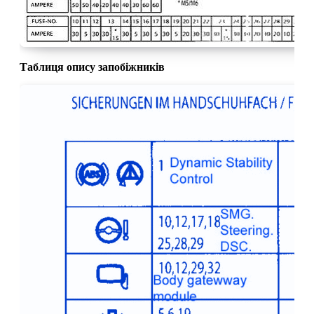
Таблиця опису запобіжників