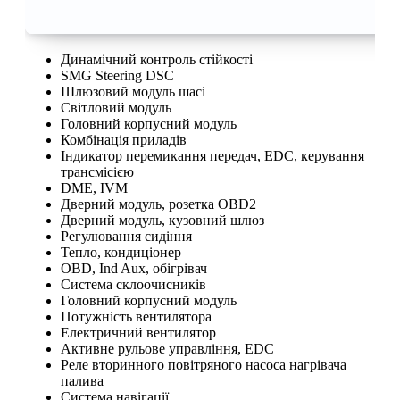
Динамічний контроль стійкості
SMG Steering DSC
Шлюзовий модуль шасі
Світловий модуль
Головний корпусний модуль
Комбінація приладів
Індикатор перемикання передач, EDC, керування
трансмісією
DME, IVM
Дверний модуль, розетка OBD2
Дверний модуль, кузовний шлюз
Регулювання сидіння
Тепло, кондиціонер
OBD, Ind Aux, обігрівач
Система склоочисників
Головний корпусний модуль
Потужність вентилятора
Електричний вентилятор
Активне рульове управління, EDC
Реле вторинного повітряного насоса нагрівача
палива
Система навігації