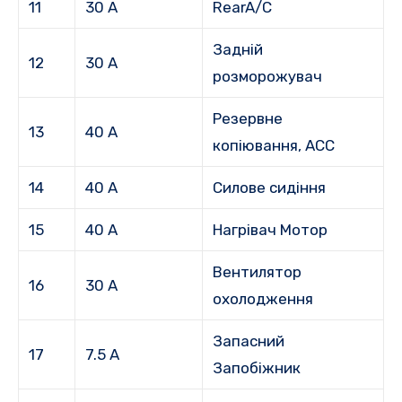
11
30 А
RearA/C
Задній
12
30 А
розморожувач
Резервне
13
40 А
копіювання, ACC
14
40 А
Силове сидіння
15
40 А
Нагрівач Мотор
Вентилятор
16
30 А
охолодження
Запасний
17
7.5 А
Запобіжник