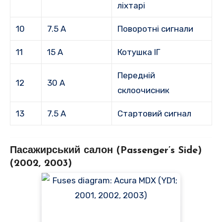
ліхтарі
10
7.5 А
Поворотні сигнали
11
15 А
Котушка ІГ
Передній
12
30 А
склоочисник
13
7.5 А
Стартовий сигнал
Пасажирський салон (Passenger’s Side)
(2002, 2003)