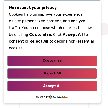
10
20 А
П/В ДР
We respect your privacy
Cookies help us improve your experience,
Пасажирський салон (сторона водія)
deliver personalized content, and analyze
traffic. You can choose which cookies to allow
by clicking
Customize
. Click
Accept All
to
consent or
Reject All
to decline non-essential
cookies.
Customize
Reject All
Accept All
Powered by