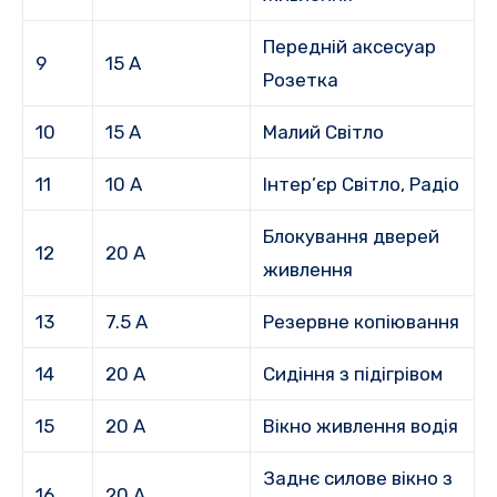
Передній аксесуар
9
15 А
Розетка
10
15 А
Малий Світло
11
10 А
Інтер’єр Світло, Радіо
Блокування дверей
12
20 А
живлення
13
7.5 А
Резервне копіювання
14
20 А
Сидіння з підігрівом
15
20 А
Вікно живлення водія
Заднє силове вікно з
16
20 А