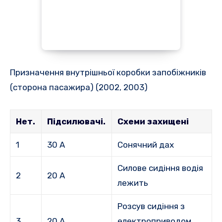
Призначення внутрішньої коробки запобіжників
(сторона пасажира) (2002, 2003)
Нет.
Підсилювачі.
Схеми захищені
1
30 А
Сонячний дах
Силове сидіння водія
2
20 А
лежить
Розсув сидіння з
3
20 А
електроприводом