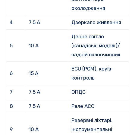
охолодження
4
7.5 А
Дзеркало живлення
Денне світло
5
10 А
(канадські моделі)/
задній склоочисник
ECU (PCM), круїз-
6
15 А
контроль
7
7.5 А
ОПДС
8
7.5 А
Реле ACC
Резервні ліхтарі,
9
10 А
інструментальні