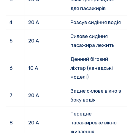
для пасажирів
4
20 А
Розсув сидіння водія
Силове сидіння
5
20 А
пасажира лежить
Денний біговий
6
10 А
ліхтар (канадські
моделі)
Заднє силове вікно з
7
20 А
боку водія
Переднє
8
20 А
пасажирське вікно
живлення