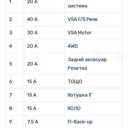
1
20 А
система
2
40 А
VSA F/S Реле
3
30 А
VSA Motor
4
20 А
4WD
Задній аксесуар
5
20 А
Розетка
6
15 А
ТОЩО
7
15 А
Котушка ІГ
8
15 А
КОЛО
9
7.5 А
FI-Back-up