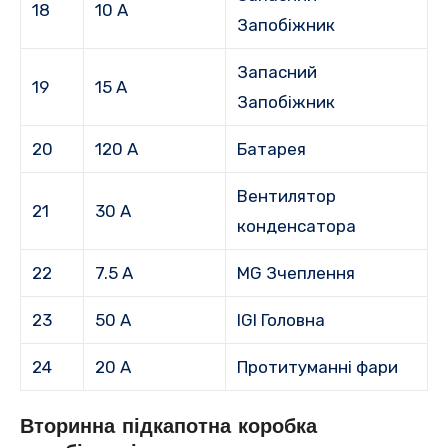
18
10 А
Запобіжник
Запасний
19
15 А
Запобіжник
20
120 А
Батарея
Вентилятор
21
30 А
конденсатора
22
7.5 А
MG Зчеплення
23
50 А
IGI Головна
24
20 А
Протитуманні фари
Вторинна підкапотна коробка