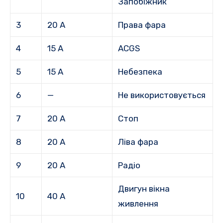
Запобіжник
3
20 А
Права фара
4
15 А
ACGS
5
15 А
Небезпека
6
—
Не використовується
7
20 А
Стоп
8
20 А
Ліва фара
9
20 А
Радіо
Двигун вікна
10
40 А
живлення