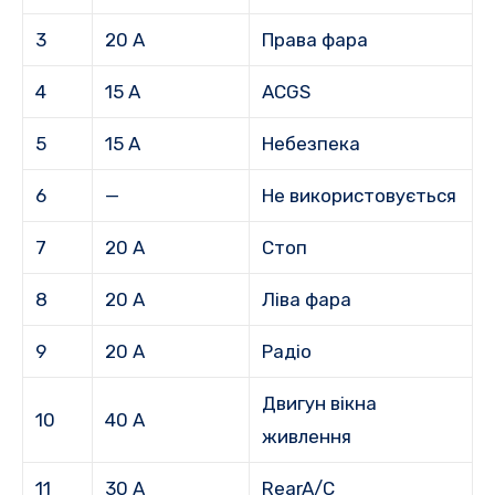
3
20 А
Права фара
4
15 А
ACGS
5
15 А
Небезпека
6
—
Не використовується
7
20 А
Стоп
8
20 А
Ліва фара
9
20 А
Радіо
Двигун вікна
10
40 А
живлення
11
30 А
RearA/C