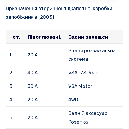
Призначення вторинної підкапотної коробки
запобіжників (2003)
Нет.
Підсилювачі.
Схеми захищені
Задня розважальна
1
20 А
система
2
40 А
VSA F/S Реле
3
30 А
VSA Motor
4
20 А
4WD
Задній аксесуар
5
20 А
Розетка