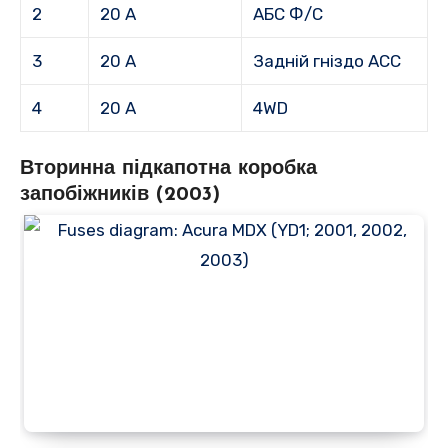
2
20 А
АБС Ф/С
3
20 А
Задній гніздо ACC
4
20 А
4WD
Вторинна підкапотна коробка
запобіжників (2003)