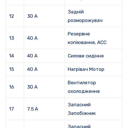
Задній
12
30 А
розморожувач
Резервне
13
40 А
копіювання, ACC
14
40 А
Силове сидіння
15
40 А
Нагрівач Мотор
Вентилятор
16
30 А
охолодження
Запасний
17
7.5 А
Запобіжник
Запасний