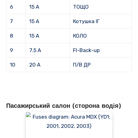
6
15 А
ТОЩО
7
15 А
Котушка ІГ
8
15 А
КОЛО
9
7.5 А
FI-Back-up
10
20 А
П/В ДР
Пасажирський салон (сторона водія)