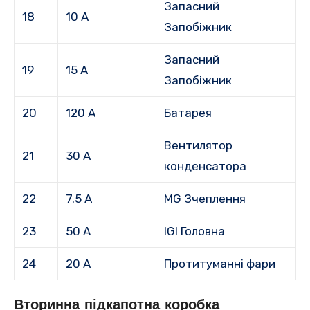
Запасний
18
10 А
Запобіжник
Запасний
19
15 А
Запобіжник
20
120 А
Батарея
Вентилятор
21
30 А
конденсатора
22
7.5 А
MG Зчеплення
23
50 А
IGI Головна
24
20 А
Протитуманні фари
Вторинна підкапотна коробка