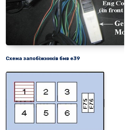
Схема запобіжників бмв е39