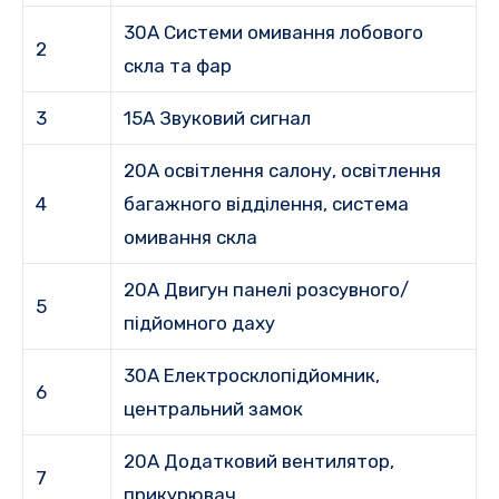
30A Системи омивання лобового
2
скла та фар
3
15А Звуковий сигнал
20А освітлення салону, освітлення
4
багажного відділення, система
омивання скла
20A Двигун панелі розсувного/
5
підйомного даху
30A Електросклопідйомник,
6
центральний замок
20А Додатковий вентилятор,
7
прикурювач.