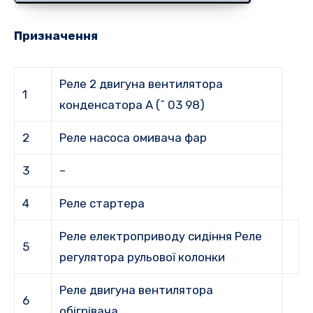
Призначення
Реле 2 двигуна вентилятора
1
конденсатора A (^ 03 98)
2
Реле насоса омивача фар
3
–
4
Реле стартера
Реле електроприводу сидіння Реле
5
регулятора рульової колонки
Реле двигуна вентилятора
6
обігрівача