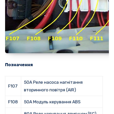
Позначення
50A Реле насоса нагнітання
F107
вторинного повітря (AIR)
F108
50A Модуль керування ABS
80A Реле керування двигуном (EC),