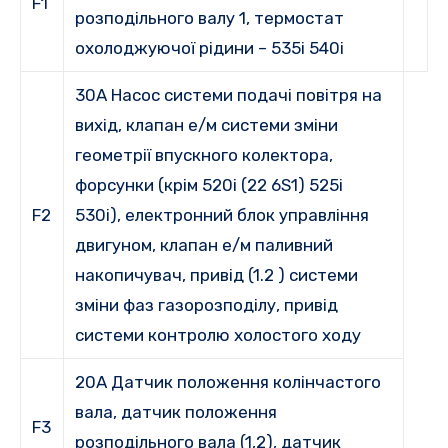
F1
розподільного валу 1, термостат
охолоджуючої рідини – 535i 540i
30А Насос системи подачі повітря на
вихід, клапан е/м системи зміни
геометрії впускного колектора,
форсунки (крім 520i (22 6S1) 525i
F2
530i), електронний блок управління
двигуном, клапан е/м паливний
накопичувач, привід (1.2 ) системи
зміни фаз газорозподілу, привід
системи контролю холостого ходу
20A Датчик положення колінчастого
вала, датчик положення
F3
розподільного вала (1,2), датчик