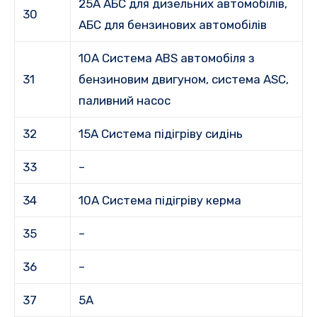
25A АБС для дизельних автомобілів,
30
АБС для бензинових автомобілів
10А Система ABS автомобіля з
31
бензиновим двигуном, система ASC,
паливний насос
32
15A Система підігріву сидінь
33
–
34
10А Система підігріву керма
35
–
36
–
37
5А