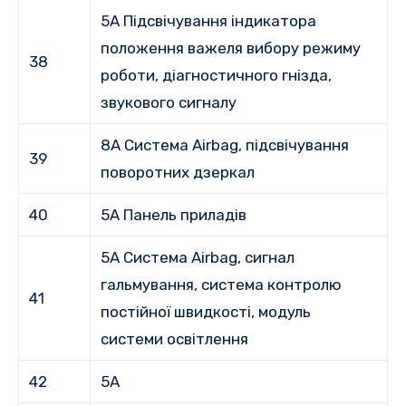
5А Підсвічування індикатора
положення важеля вибору режиму
38
роботи, діагностичного гнізда,
звукового сигналу
8A Система Airbag, підсвічування
39
поворотних дзеркал
40
5А Панель приладів
5A Система Airbag, сигнал
гальмування, система контролю
41
постійної швидкості, модуль
системи освітлення
42
5А