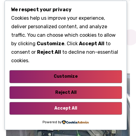
50A Замок запалювання, роз’єм лінії
We respect your privacy
F114
передачі даних (DLC)
Cookies help us improve your experience,
deliver personalized content, and analyze
traffic. You can choose which cookies to allow
Багажне відділення
by clicking
Customize
. Click
Accept All
to
В багажнику з правого боку за обшивкою ще 2
consent or
Reject All
to decline non-essential
коробки з запобіжниками і реле.
cookies.
Customize
Reject All
Accept All
Powered by