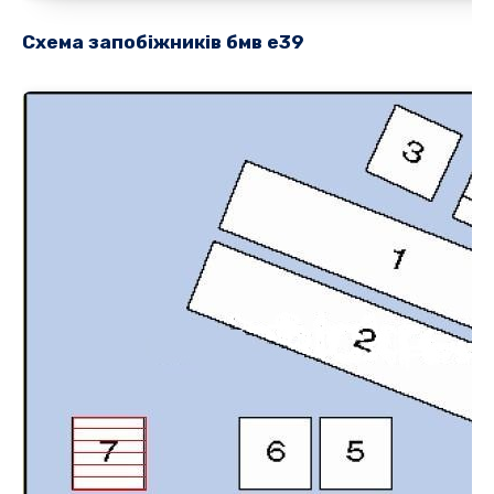
Схема запобіжників бмв е39