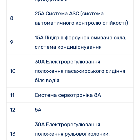
25A Система ASC (система
8
автоматичного контролю стійкості)
15А Підігрів форсунок омивача скла,
9
система кондиціонування
30А Електрорегулювання
10
положення пасажирського сидіння
біля водія
11
Система сервотроніка 8А
12
5А
30А Електрорегулювання
13
положення рульової колонки,