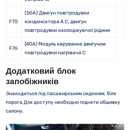
(50A) Двигун повітродувки
F75
конденсатора A C, двигун
повітродувки охолоджуючої рідини
(40A) Модуль керування двигуном
F76
повітродувки нагрівача C
Додатковий блок
запобіжників
Знаходиться під пасажирським сидінням, біля
порога.Для доступу необхідно підняти обшивку
салону.