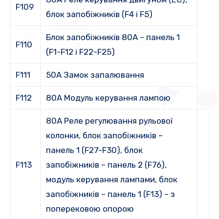
F109
блок запобіжників (F4 і F5)
Блок запобіжників 80A – панель 1
F110
(F1-F12 і F22-F25)
F111
50A Замок запалювання
F112
80A Модуль керування лампою
80A Реле регулювання рульової
колонки, блок запобіжників –
панель 1 (F27-F30), блок
F113
запобіжників – панель 2 (F76),
модуль керування лампами, блок
запобіжників – панель 1 (F13) – з
поперековою опорою