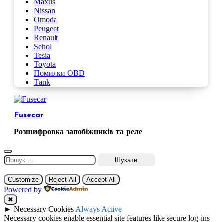
Maxus
Nissan
Omoda
Peugeot
Renault
Sehol
Tesla
Toyota
Помилки OBD
Таnk
Fusecar
Розшифровка запобіжників та реле
Пошук:
Customize
Reject All
Accept All
Powered by
✖
►
Necessary Cookies
Always Active
Necessary cookies enable essential site features like secure log-ins