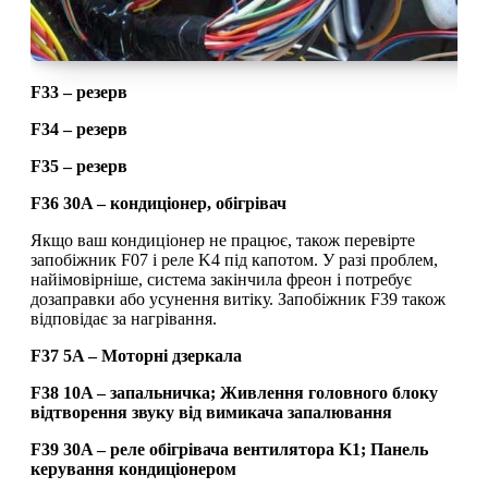
F33 – резерв
F34 – резерв
F35 – резерв
F36 30A – кондиціонер, обігрівач
Якщо ваш кондиціонер не працює, також перевірте
запобіжник F07 і реле K4 під капотом. У разі проблем,
найімовірніше, система закінчила фреон і потребує
дозаправки або усунення витіку. Запобіжник F39 також
відповідає за нагрівання.
F37 5A – Моторні дзеркала
F38 10A – запальничка;
Живлення головного блоку
відтворення звуку від вимикача запалювання
F39 30A – реле обігрівача вентилятора K1; Панель
керування кондиціонером