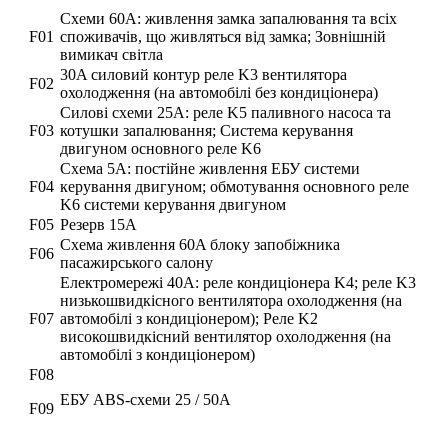
Схеми 60A: живлення замка запалювання та всіх
F01
споживачів, що живляться від замка; Зовнішній
вимикач світла
30A силовий контур реле K3 вентилятора
F02
охолодження (на автомобілі без кондиціонера)
Силові схеми 25A: реле K5 паливного насоса та
F03
котушки запалювання; Система керування
двигуном основного реле K6
Схема 5A: постійне живлення ЕБУ системи
F04
керування двигуном; обмотування основного реле
K6 системи керування двигуном
F05
Резерв 15A
Схема живлення 60A блоку запобіжника
F06
пасажирського салону
Електромережі 40А: реле кондиціонера K4; реле K3
низькошвидкісного вентилятора охолодження (на
F07
автомобілі з кондиціонером); Реле K2
високошвидкісний вентилятор охолодження (на
автомобілі з кондиціонером)
F08
ЕБУ ABS-схеми 25 / 50А
F09