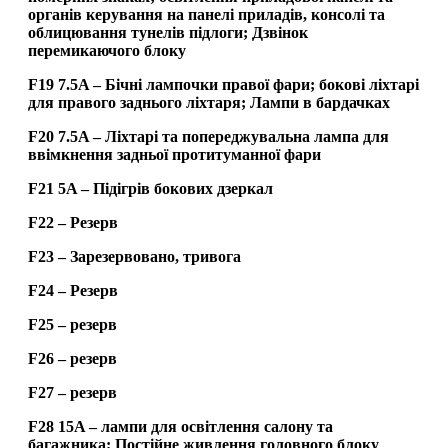
органів керування на панелі приладів, консолі та
облицювання тунелів підлоги; Дзвінок
перемикаючого блоку
F19 7.5A – Бічні лампочки правої фари; бокові ліхтарі
для правого заднього ліхтаря; Лампи в бардачках
F20 7.5A – Ліхтарі та попереджувальна лампа для
ввімкнення задньої протитуманної фари
F21 5A – Підігрів бокових дзеркал
F22 – Резерв
F23 – Зарезервовано, тривога
F24 – Резерв
F25 – резерв
F26 – резерв
F27 – резерв
F28 15A – лампи для освітлення салону та
багажника; Постійне живлення головного блоку