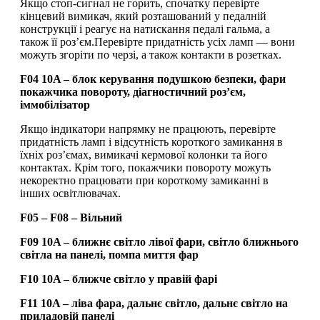
Якщо стоп-сигнал не горить, спочатку перевірте
кінцевий вимикач, який розташований у педалній
конструкції і реагує на натискання педалі гальма, а
також її роз’єм.Перевірте придатність усіх ламп — вони
можуть згоріти по черзі, а також контакти в розетках.
F04 10A – блок керування подушкою безпеки, фари
покажчика повороту, діагностичний роз’єм,
іммобілізатор
Якщо індикатори напрямку не працюють, перевірте
придатність ламп і відсутність короткого замикання в
їхніх роз’ємах, вимикачі кермової колонки та його
контактах. Крім того, покажчики повороту можуть
некоректно працювати при короткому замиканні в
інших освітлювачах.
F05 – F08 – Вільний
F09 10A – ближнє світло лівої фари, світло ближнього
світла на панелі, помпа миття фар
F10 10A – ближче світло у правій фарі
F11 10A – ліва фара, дальнє світло, дальнє світло на
приладовій панелі