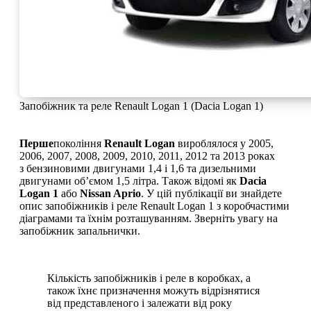
Запобіжник та реле Renault Logan 1 (Dacia Logan 1)
Перше
покоління
Renault Logan
вироблялося
у 2005,
2006, 2007, 2008, 2009, 2010, 2011, 2012 та 2013 роках
з
бензиновими
двигунами 1,4
і
1,6
та дизельними
двигунами об’ємом 1,5 літра.
Також відомі як
Dacia
Logan 1
або
Nissan Aprio
.
У цій публікації ви знайдете
опис запобіжників і реле Renault Logan 1 з коробчастими
діаграмами та їхнім розташуванням.
Зверніть увагу на
запобіжник запальнички.
Кількість запобіжників і реле в коробках, а
також їхнє призначення можуть відрізнятися
від представленого і залежати від року