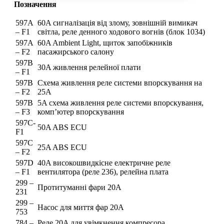
Позначення
597A
60A сигналізація від злому, зовнішній вимикач
– F1
світла, реле денного ходового вогнів (блок 1034)
597A
60A Ambient Light, щиток запобіжників
– F2
пасажирського салону
597В
30A живлення релейної плати
– F1
597В
Схема живлення реле системи впорскування на
– F2
25A
597В
5A схема живлення реле системи впорскування,
– F3
комп’ютер впорскування
597C-
50A ABS ECU
F1
597C
25A ABS ECU
– F2
597D
40A високошвидкісне електричне реле
– F1
вентилятора (реле 236), релейна плата
299 –
Протитуманні фари 20A
231
299 –
Насос для миття фар 20A
753
784 –
Реле 20A для увімкнення компресора