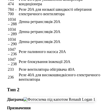
474
кондиціонера
784 –
Реле 20A для низької швидкості обертання
700
електричного вентилятора
1034
Денна ретрансляція 20A
– 288
1034
Денна ретрансляція 20A
– 289
1034
Денна ретрансляція 20A
– 290
1047
Реле паливного насоса 20A
– 236
1047
Реле блокування інжекції 20A
– 238
233
Реле вентилятора обігрівача 40А
Реле 40A для високошвидкісного електричного
236
вентилятора
Тип 2
Діаграма
Призначення