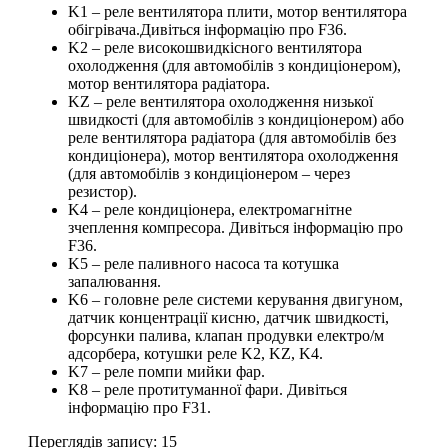
K1 – реле вентилятора плити, мотор вентилятора
обігрівача.Дивіться інформацію про F36.
K2 – реле високошвидкісного вентилятора
охолодження (для автомобілів з кондиціонером),
мотор вентилятора радіатора.
KZ – реле вентилятора охолодження низької
швидкості (для автомобілів з кондиціонером) або
реле вентилятора радіатора (для автомобілів без
кондиціонера), мотор вентилятора охолодження
(для автомобілів з кондиціонером – через
резистор).
K4 – реле кондиціонера, електромагнітне
зчеплення компресора. Дивіться інформацію про
F36.
K5 – реле паливного насоса та котушка
запалювання.
K6 – головне реле системи керування двигуном,
датчик концентрації кисню, датчик швидкості,
форсунки палива, клапан продувки електро/м
адсорбера, котушки реле K2, KZ, K4.
K7 – реле помпи мийки фар.
K8 – реле протитуманної фари. Дивіться
інформацію про F31.
Переглядів запису:
15