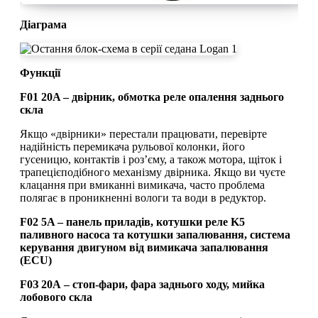
Діаграма
Функції
F01 20A – двірник, обмотка реле опалення заднього
скла
Якщо «двірники» перестали працювати, перевірте
надійність перемикача рульової колонки, його
гусеницю, контактів і роз’єму, а також мотора, щіток і
трапецієподібного механізму двірника. Якщо ви чуєте
клацання при вмиканні вимикача, часто проблема
полягає в проникненні вологи та води в редуктор.
F02 5A – панель приладів, котушки реле K5
паливного насоса та котушки запалювання, система
керування двигуном від вимикача запалювання
(ECU)
F0З 20А – стоп-фари, фара заднього ходу, мийка
лобового скла