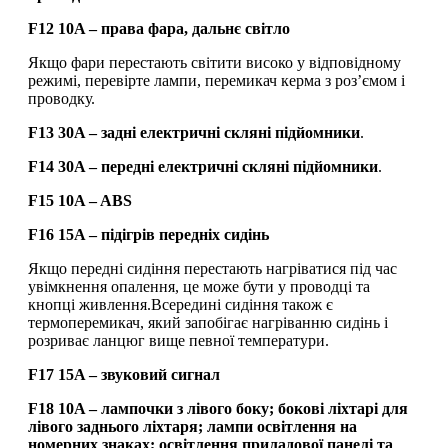
F12 10A – права фара, дальнє світло
Якщо фари перестають світити високо у відповідному
режимі, перевірте лампи, перемикач керма з роз’ємом і
проводку.
F13 30A – задні електричні
скляні підйомники
.
F14 30A – передні електричні
скляні підйомники
.
F15 10A – ABS
F16 15A – підігрів передніх сидінь
Якщо передні сидіння перестають нагріватися під час
увімкнення опалення, це може бути у проводці та
кнопці живлення.Всередині сидіння також є
термоперемикач, який запобігає нагріванню сидінь і
розриває ланцюг вище певної температури.
F17 15A – звуковий сигнал
F18 10A – лампочки з лівого боку; бокові ліхтарі для
лівого заднього ліхтаря; лампи освітлення на
номерних знаках; освітлення приладової панелі та