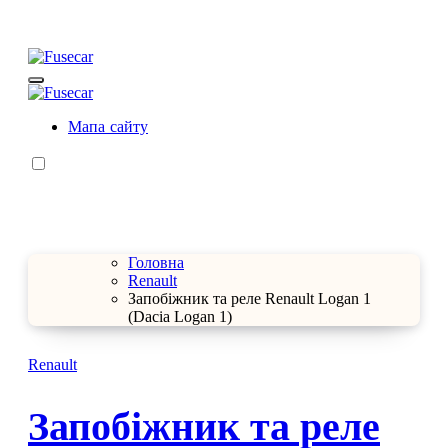
Перейти
до
контенту
Fusecar
Розшифровка запобіжників та реле
Fusecar
Розшифровка запобіжників та реле
Мапа сайту
Головна
Renault
Запобіжник та реле Renault Logan 1
(Dacia Logan 1)
Renault
Запобіжник та реле