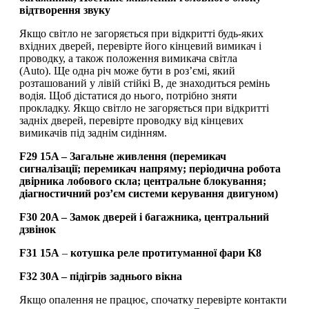
відтворення звуку
Якщо світло не загоряється при відкритті будь-яких
вхідних дверей, перевірте його кінцевий вимикач і
проводку, а також положення вимикача світла
(Auto). Ще одна річ може бути в роз’ємі, який
розташований у лівій стійкі B, де знаходиться ремінь
водія. Щоб дістатися до нього, потрібно зняти
прокладку. Якщо світло не загоряється при відкритті
задніх дверей, перевірте проводку від кінцевих
вимикачів під заднім сидінням.
F29 15A – Загальне живлення (перемикач
сигналізації; перемикач напряму; періодична робота
двірника лобового скла; центральне блокування;
діагностичний роз’єм системи керування двигуном)
F30 20A – Замок дверей і багажника, центральний
дзвінок
F31 15A
–
котушка реле протитуманної фари K8
F32 30A – підігрів заднього вікна
Якщо опалення не працює, спочатку перевірте контакти