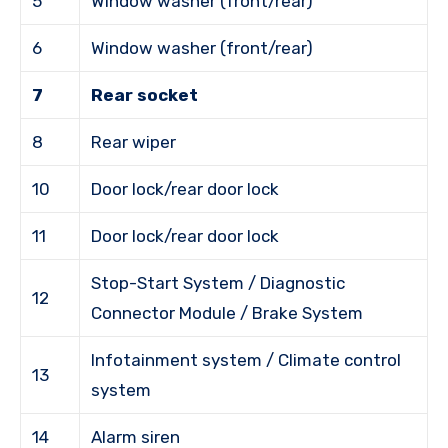
5
Window washer (front/rear)
6
Window washer (front/rear)
7
Rear socket
8
Rear wiper
10
Door lock/rear door lock
11
Door lock/rear door lock
Stop-Start System / Diagnostic
12
Connector Module / Brake System
Infotainment system / Climate control
13
system
14
Alarm siren