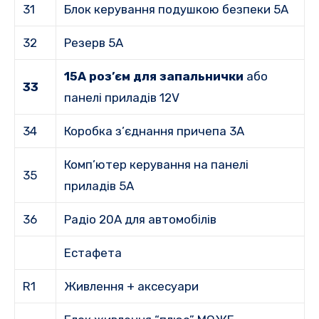
31
Блок керування подушкою безпеки 5A
32
Резерв 5A
15A роз’єм для запальнички
або
33
панелі приладів 12V
34
Коробка з’єднання причепа 3A
Комп’ютер керування на панелі
35
приладів 5A
36
Радіо 20A для автомобілів
Естафета
R1
Живлення + аксесуари