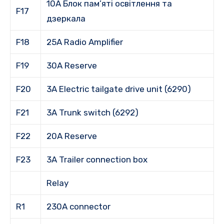
10A Блок пам’яті освітлення та
F17
дзеркала
F18
25A Radio Amplifier
F19
30A Reserve
F20
3A Electric tailgate drive unit (6290)
F21
3A Trunk switch (6292)
F22
20A Reserve
F23
3A Trailer connection box
Relay
R1
230A connector