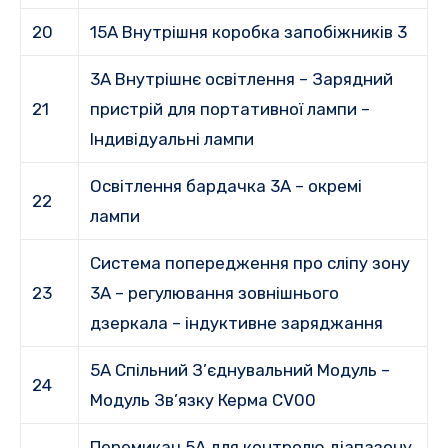
20
15A Внутрішня коробка запобіжників 3
3A Внутрішнє освітлення – Зарядний
21
пристрій для портативної лампи –
Індивідуальні лампи
Освітлення бардачка 3A – окремі
22
лампи
Система попередження про сліпу зону
23
3A – регулювання зовнішнього
дзеркала – індуктивне заряджання
5A Спільний З’єднувальний Модуль –
24
Модуль Зв’язку Керма CV00
Перемикач 5A для контролю діапазону