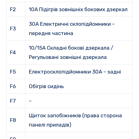
F2
10A Підігрів зовнішніх бокових дзеркал
30A Електричні склопідйомники –
F3
передня частина
10/15A Складні бокові дзеркала /
F4
Регульовані зовнішні дзеркала
F5
Електросклопідйомники 30A – задні
F6
Обігрів сидінь
F7
–
Щиток запобіжників (права сторона
F8
панелі приладів)