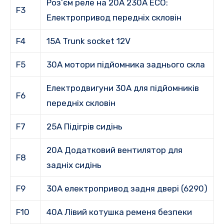
Роз’єм реле на 20A 230A ECO:
F3
Електропривод передніх скловін
F4
15A Trunk socket 12V
F5
30A мотори підйомника заднього скла
Електродвигуни 30A для підйомників
F6
передніх скловін
F7
25A Підігрів сидінь
20A Додатковий вентилятор для
F8
задніх сидінь
F9
30A електропривод задня двері (6290)
F10
40A Лівий котушка ременя безпеки