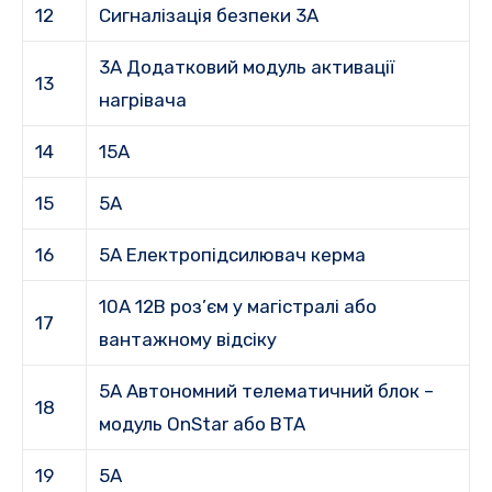
12
Сигналізація безпеки 3A
3A Додатковий модуль активації
13
нагрівача
14
15A
15
5A
16
5A Електропідсилювач керма
10A 12B роз’єм у магістралі або
17
вантажному відсіку
5A Автономний телематичний блок –
18
модуль OnStar або BTA
19
5A