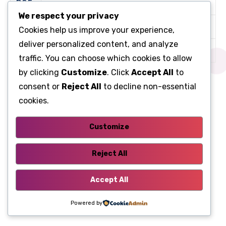
R05
–
We respect your privacy
R06
–
Cookies help us improve your experience,
deliver personalized content, and analyze
R07
–
traffic. You can choose which cookies to allow
by clicking
Customize
. Click
Accept All
to
Моторний відсік
consent or
Reject All
to decline non-essential
cookies.
Запобіжник і релейний
щиток
Customize
У моторному відсіку, під капотом, з лівого боку,
Reject All
поруч із акумулятором, є запобіжник і реле.
Приклад доступу показано на плануванні.
Accept All
Powered by
Планування