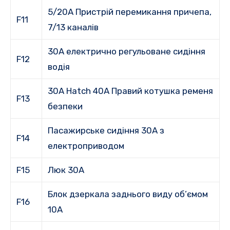
5/20A Пристрій перемикання причепа,
F11
7/13 каналів
30A електрично регульоване сидіння
F12
водія
30A Hatch 40A Правий котушка ременя
F13
безпеки
Пасажирське сидіння 30A з
F14
електроприводом
F15
Люк 30A
Блок дзеркала заднього виду об’ємом
F16
10A