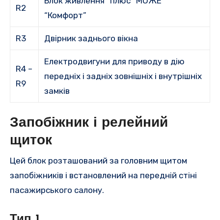
Блок живлення “плюс” МОЖЕ
R2
“Комфорт”
R3
Двірник заднього вікна
Електродвигуни для приводу в дію
R4 –
передніх і задніх зовнішніх і внутрішніх
R9
замків
Запобіжник і релейний
щиток
Цей блок розташований за головним щитом
запобіжників і встановлений на передній стіні
пасажирського салону.
Тип 1