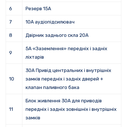
6
Резерв 15A
7
10A аудіопідсилювач
8
Двірник заднього скла 20A
5A «Заземлення» передніх і задніх
9
ліхтарів
30A Привід центральних і внутрішніх
10
замків передніх і задніх дверей +
клапан паливного бака
Блок живлення 30A для приводів
11
передніх і задніх зовнішніх і внутрішніх
замків