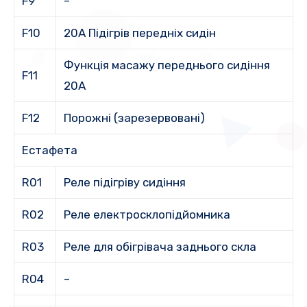
F9
–
F10
20A Підігрів передніх сидін
Функція масажу переднього сидіння
F11
20A
F12
Порожні (зарезервовані)
Естафета
R01
Реле підігріву сидіння
R02
Реле електросклопідйомника
R03
Реле для обігрівача заднього скла
R04
–