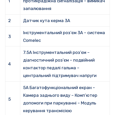
1
протикрадіжна сигналізація – вимикач
запалювання
2
Датчик кута керма 3A
Інструментальний роз’єм 3A – система
3
Comelec
7.5A Інструментальний роз’єм –
діагностичний роз’єм – подвійний
4
контактор педалі гальма –
центральний підтримувач напруги
5A Багатофункціональний екран –
Камера заднього виду – Комп’ютер
5
допомоги при паркуванні – Модуль
керування трансмісією