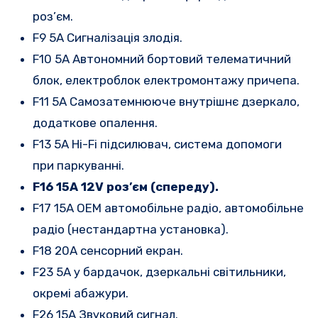
роз’єм.
F9 5A Сигналізація злодія.
F10 5A Автономний бортовий телематичний
блок, електроблок електромонтажу причепа.
F11 5A Самозатемнююче внутрішнє дзеркало,
додаткове опалення.
F13 5A Hi-Fi підсилювач, система допомоги
при паркуванні.
F16 15A 12V роз’єм (спереду).
F17 15A OEM автомобільне радіо, автомобільне
радіо (нестандартна установка).
F18 20A сенсорний екран.
F23 5A у бардачок, дзеркальні світильники,
окремі абажури.
F26 15A Звуковий сигнал.