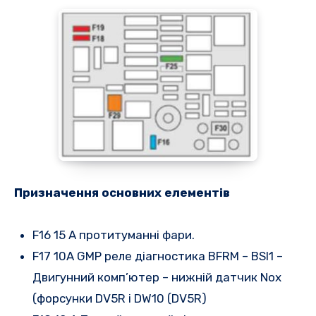
Призначення
основних елементів
F16 15 A протитуманні фари.
F17 10A GMP реле діагностика BFRM – BSI1 –
Двигунний комп’ютер – нижній датчик Nox
(форсунки DV5R і DW10 (DV5R)