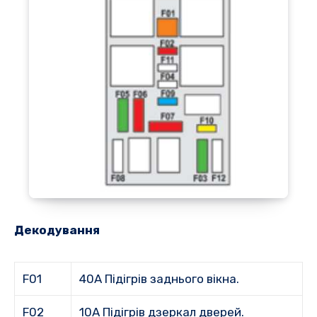
Декодування
F01
40A Підігрів заднього вікна.
F02
10A Підігрів дзеркал дверей.