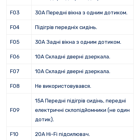
F03
30A Передні вікна з одним дотиком.
F04
Підігрів передніх сидінь.
F05
30A Задні вікна з одним дотиком.
F06
10A Складні дверні дзеркала.
F07
10A Складні дверні дзеркала.
F08
Не використовувався.
15A Передні підігрів сидінь, передні
F09
електричні склопідйомники (не один
дотик).
F10
20A Hi-Fi підсилювач.