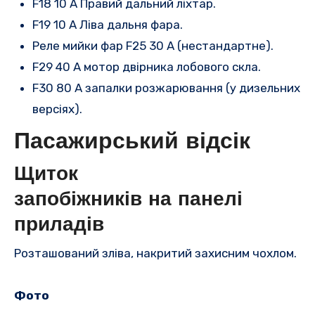
F18 10 A Правий дальний ліхтар.
F19 10 A Ліва дальня фара.
Реле мийки фар F25 30 A (нестандартне).
F29 40 A мотор двірника лобового скла.
F30 80 A запалки розжарювання (у дизельних
версіях).
Пасажирський відсік
Щиток
запобіжників
на
панелі
приладів
Розташований зліва, накритий захисним чохлом.
Фото