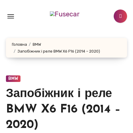
Перейти
до
контенту
Головна
BMW
Запобіжник і реле BMW X6 F16 (2014 – 2020)
BMW
Запобіжник і реле
BMW X6 F16 (2014 –
2020)