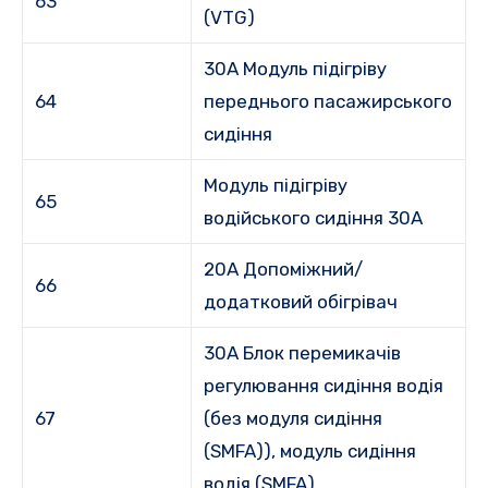
63
(VTG)
30A Модуль підігріву
64
переднього пасажирського
сидіння
Модуль підігріву
65
водійського сидіння 30A
20A Допоміжний/
66
додатковий обігрівач
30A Блок перемикачів
регулювання сидіння водія
67
(без модуля сидіння
(SMFA)), модуль сидіння
водія (SMFA)