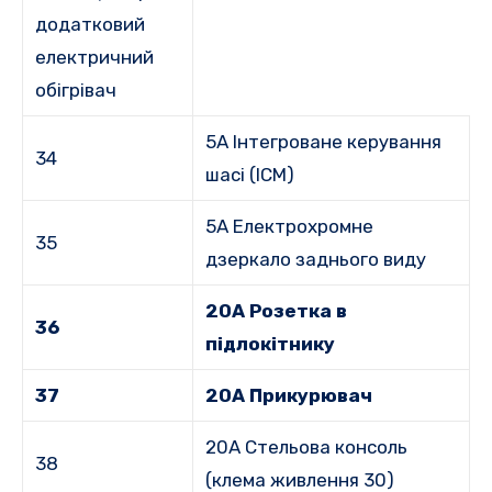
додатковий
електричний
обігрівач
5A Інтегроване керування
34
шасі (ICM)
5A Електрохромне
35
дзеркало заднього виду
20А Розетка в
36
підлокітнику
37
20A Прикурювач
20A Стельова консоль
38
(клема живлення 30)