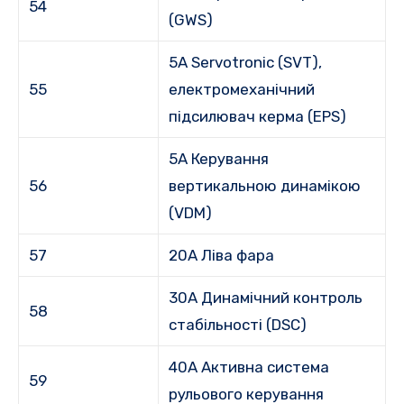
54
(GWS)
5A Servotronic (SVT),
55
електромеханічний
підсилювач керма (EPS)
5A Керування
56
вертикальною динамікою
(VDM)
57
20А Ліва фара
30A Динамічний контроль
58
стабільності (DSC)
40A Активна система
59
рульового керування