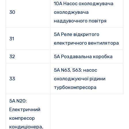
10A Насос охолоджувача
30
охолоджувача
наддувочного повітря
5A Реле відкритого
31
електричного вентилятора
32
5A Роздавальна коробка
5A N63, S63: насос
33
охолоджуючої рідини
турбокомпресора
5A N20:
Електричний
компресор
кондиціонера,