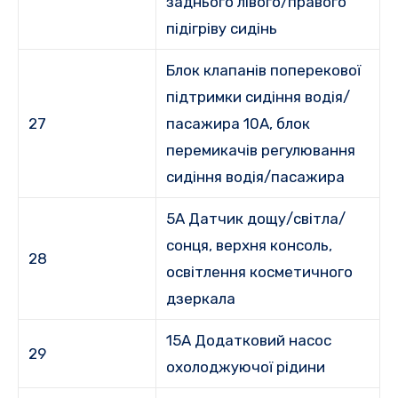
заднього лівого/правого
підігріву сидінь
Блок клапанів поперекової
підтримки сидіння водія/
27
пасажира 10A, блок
перемикачів регулювання
сидіння водія/пасажира
5A Датчик дощу/світла/
сонця, верхня консоль,
28
освітлення косметичного
дзеркала
15А Додатковий насос
29
охолоджуючої рідини