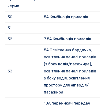
керма
50
5А Комбінація приладів
51
–
52
7.5A Комбінація приладів
5A Освітлення бардачка,
освітлення панелі приладів
(з боку водія/пасажира),
53
освітлення панелі приладів
з боку водія, освітлення
простору для ніг водія/
пасажира
10A перемикач передач