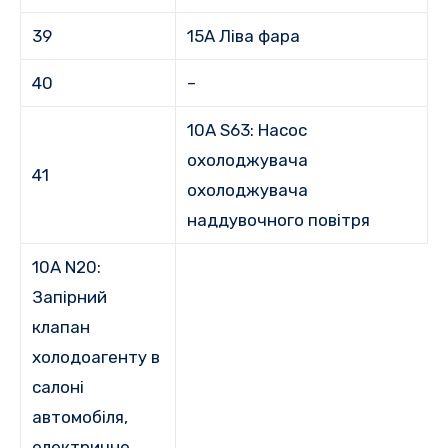
39
15А Ліва фара
40
–
10A S63: Насос
охолоджувача
41
охолоджувача
наддувочного повітря
10A N20:
Запірний
клапан
холодоагенту в
салоні
автомобіля,
електричне