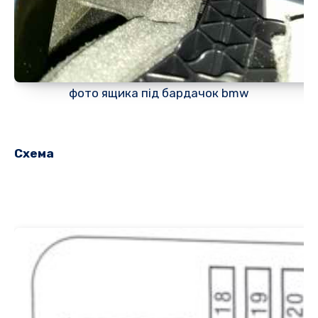
фото ящика під бардачок bmw
Схема