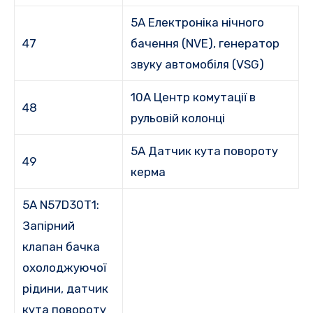
5A Електроніка нічного
47
бачення (NVE), генератор
звуку автомобіля (VSG)
10А Центр комутації в
48
рульовій колонці
5A Датчик кута повороту
49
керма
5A N57D30T1:
Запірний
клапан бачка
охолоджуючої
рідини, датчик
кута повороту