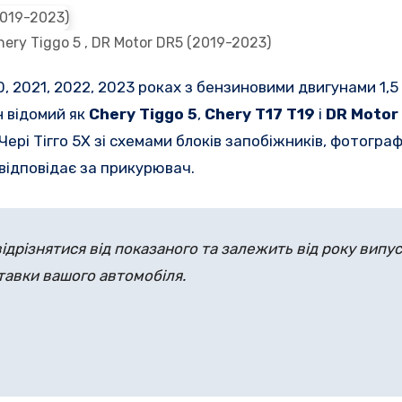
ery Tiggo 5 , DR Motor DR5 (2019-2023)
, 2021, 2022, 2023 роках з бензиновими двигунами 1,5 т
н відомий як
Chery Tiggo 5
,
Chery T17 T19
і
DR Motor
ері Тігго 5Х зі схемами блоків запобіжників, фотографі
 відповідає за прикурювач.
дрізнятися від показаного та залежить від року випус
тавки вашого автомобіля.