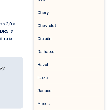
Chery
а 2,0 л.
Chevrolet
 DR5
. У
ї та їх
Citroën
Daihatsu
Haval
ку,
Isuzu
Jaecoo
Maxus