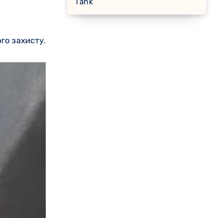
Таnk
го захисту.