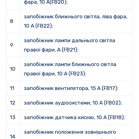
фара, 10 A(FB20);
запобіжник ближнього світла, ліва фара,
8
10 A (FB22);
запобіжник лампи дальнього світла
9
правої фари, А (FB21);
запобіжник лампи ближнього світла
10
правої фари, 10 А (FB23);
11
запобіжник вентилятора, 15 A (FB17);
12
запобіжник аудіосистеми, 10 A (FB02);
13
запобіжник датчика кисню, 10 A (FB18);
запобіжник положення зовнішнього
14