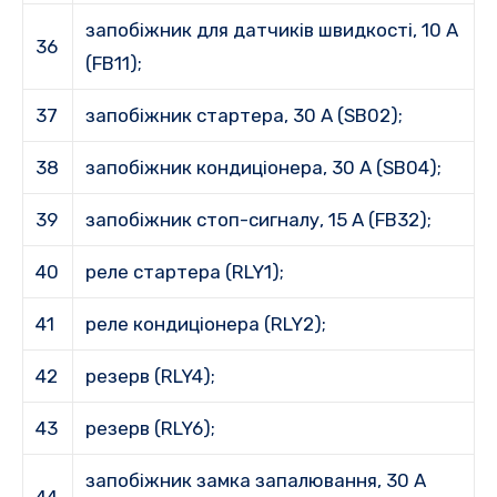
запобіжник для датчиків швидкості, 10 А
36
(FB11);
37
запобіжник стартера, 30 A (SB02);
38
запобіжник кондиціонера, 30 A (SB04);
39
запобіжник стоп-сигналу, 15 A (FB32);
40
реле стартера (RLY1);
41
реле кондиціонера (RLY2);
42
резерв (RLY4);
43
резерв (RLY6);
запобіжник замка запалювання, 30 A
44