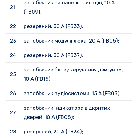
запобіжник на панелі приладів, 10 A
21
(FB09);
22
резервний, 30 А (FB33);
23
запобіжник модуля люка, 20 A (FB05);
24
резервний, 30 А (FB37);
запобіжник блоку керування двигуном,
25
10 A (FB15);
26
запобіжник аудіосистеми, 15 A (FB03);
запобіжник індикатора відкритих
27
дверей, 10 A (FB08);
28
резервний, 20 А (FB34);