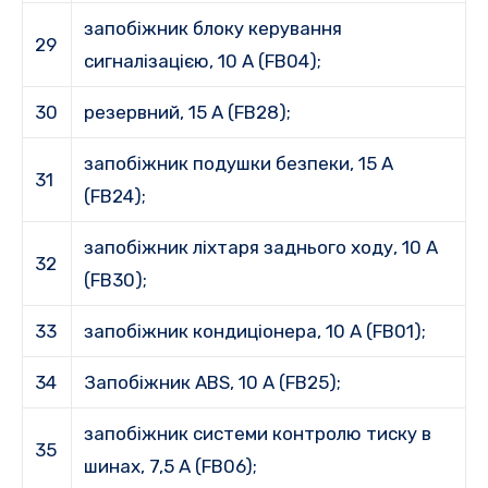
запобіжник блоку керування
29
сигналізацією, 10 A (FB04);
30
резервний, 15 А (FB28);
запобіжник подушки безпеки, 15 A
31
(FB24);
запобіжник ліхтаря заднього ходу, 10 A
32
(FB30);
33
запобіжник кондиціонера, 10 A (FB01);
34
Запобіжник ABS, 10 A (FB25);
запобіжник системи контролю тиску в
35
шинах, 7,5 A (FB06);