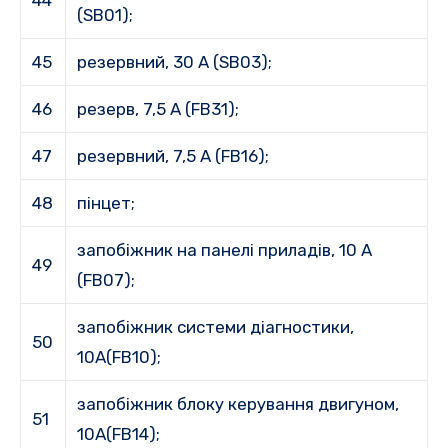
(SB01);
45
резервний, 30 А (SB03);
46
резерв, 7,5 А (FB31);
47
резервний, 7,5 А (FB16);
48
пінцет;
запобіжник на панелі приладів, 10 A
49
(FB07);
запобіжник системи діагностики,
50
10A(FB10);
запобіжник блоку керування двигуном,
51
10A(FB14);