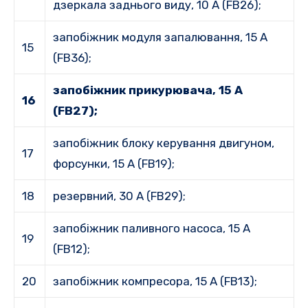
дзеркала заднього виду, 10 А (FB26);
запобіжник модуля запалювання, 15 A
15
(FB36);
запобіжник прикурювача, 15 А
16
(FB27);
запобіжник блоку керування двигуном,
17
форсунки, 15 А (FB19);
18
резервний, 30 А (FB29);
запобіжник паливного насоса, 15 A
19
(FB12);
20
запобіжник компресора, 15 A (FB13);