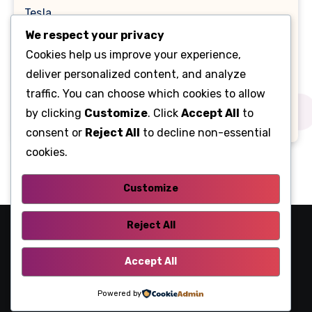
Tesla
We respect your privacy
Toyota
Cookies help us improve your experience,
deliver personalized content, and analyze
Помилки OBD
traffic. You can choose which cookies to allow
by clicking
Customize
. Click
Accept All
to
Таnk
consent or
Reject All
to decline non-essential
cookies.
Customize
Reject All
Fusecar
Accept All
Розшифровка запобіжників та реле
Powered by