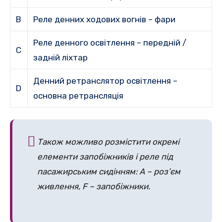
B
Реле денних ходових вогнів – фари
Реле денного освітлення – передній /
C
задній ліхтар
Денний ретранслятор освітлення –
D
основна ретрансляція
Також можливо розмістити окремі
елементи запобіжників і реле під
пасажирським сидінням: A – роз’єм
живлення, F – запобіжники.