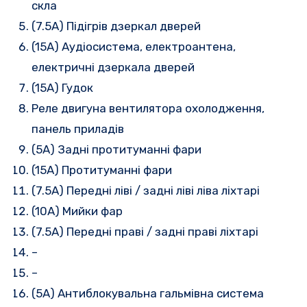
скла
(7.5A) Підігрів дзеркал дверей
(15A) Аудіосистема, електроантена,
електричні дзеркала дверей
(15A) Гудок
Реле двигуна вентилятора охолодження,
панель приладів
(5A) Задні протитуманні фари
(15A) Протитуманні фари
(7.5A) Передні ліві / задні ліві ліва ліхтарі
(10A) Мийки фар
(7.5A) Передні праві / задні праві ліхтарі
–
–
(5A) Антиблокувальна гальмівна система