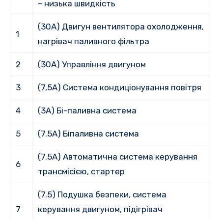
– низька швидкість
(30A) Двигун вентилятора охолодження,
1
нагрівач паливного фільтра
2
(30A) Управління двигуном
3
(7,5A) Система кондиціонування повітря
4
(3A) Бі-паливна система
5
(7.5A) Біпаливна система
(7.5A) Автоматична система керування
6
трансмісією, стартер
(7.5) Подушка безпеки, система
7
керування двигуном, підігрівач