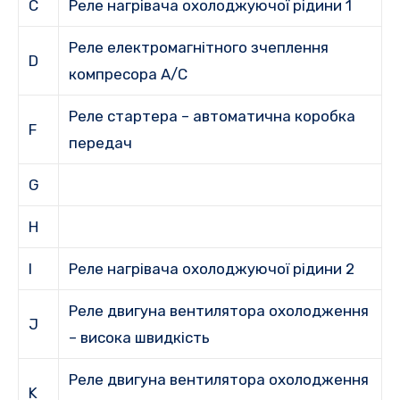
C
Реле нагрівача охолоджуючої рідини 1
Реле електромагнітного зчеплення
D
компресора A/C
Реле стартера – автоматична коробка
F
передач
G
H
I
Реле нагрівача охолоджуючої рідини 2
Реле двигуна вентилятора охолодження
J
– висока швидкість
Реле двигуна вентилятора охолодження
K