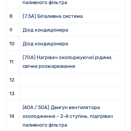
паливного фільтра
8
(7.5A) Біпаливна система
9
Діод кондиціонера
10
Діод кондиціонера
(70A) Нагрівач охолоджуючої рідини,
11
свічки розжарювання
12
13
(40A / 50A) Двигун вентилятора
14
охолодження – 2-й ступінь, підігрівач
паливного фільтра