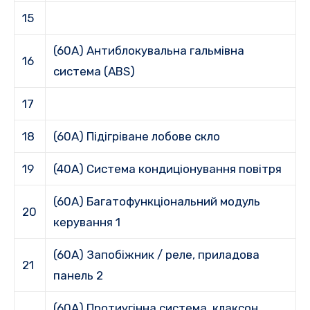
15
(60A) Антиблокувальна гальмівна
16
система (ABS)
17
18
(60A) Підігріване лобове скло
19
(40A) Система кондиціонування повітря
(60A) Багатофункціональний модуль
20
керування 1
(60A) Запобіжник / реле, приладова
21
панель 2
(60A) Протиугінна система, клаксон,