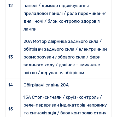
12
панелі / диммер підсвічування
приладової панелі / реле перемикання
дня і ночі / блок контролю здоров’я
лампи
20A Мотор двірника заднього скла /
обігрівач заднього скла / електричний
13
розморозувач лобового скла / фари
заднього ходу / дзвінок – вимкнене
світло / керування обігрівом
14
Обігрівачі сидінь 20A
15A Стоп-сигнали / круїз-контроль /
реле-переривач індикаторів напрямку
15
та сигналізація / блок контролю стану