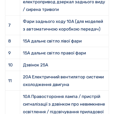
електропривод дзеркал заднього виду
/ сирена тривоги
Фари заднього ходу 10A (для моделей
7
з автоматичною коробкою передач)
8
15A дальнє світло лівої фари
9
15A дальнє світло правої фари
10
Дзвінок 25А
20A Електричний вентилятор системи
11
охолодження двигуна
10A Правостороння лампа / пристрій
сигналізації з дзвінком про невимкнене
освітлення / підсвічування приладової