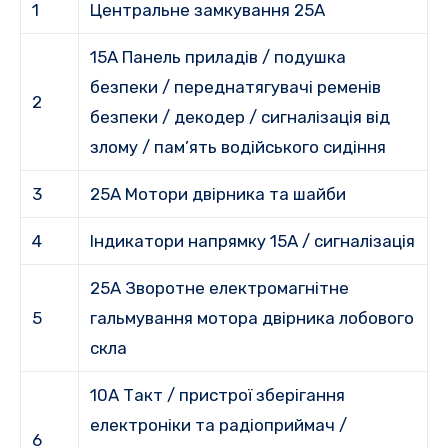
1
Центральне замкування 25A
15A Панель приладів / подушка
безпеки / переднатягувачі ременів
2
безпеки / декодер / сигналізація від
злому / пам’ять водійського сидіння
3
25A Мотори двірника та шайби
4
Індикатори напрямку 15A / сигналізація
25A Зворотне електромагнітне
5
гальмування мотора двірника лобового
скла
10А Такт / пристрої зберігання
електроніки та радіоприймач /
6