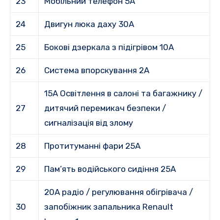
23
Мобільний телефон 5A
24
Двигун люка даху 30A
25
Бокові дзеркала з підігрівом 10А
26
Система впорскування 2A
15A Освітлення в салоні та багажнику /
27
дитячий перемикач безпеки /
сигналізація від злому
28
Протитуманні фари 25A
29
Пам’ять водійського сидіння 25A
20A радіо / регулювання обігрівача /
30
запобіжник запальника Renault