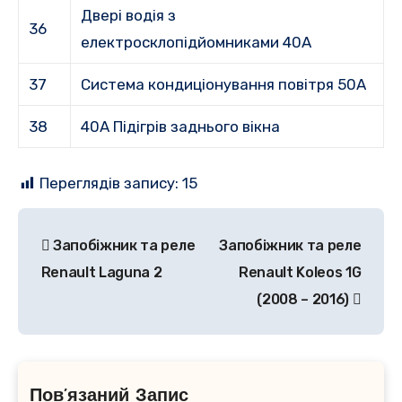
Двері водія з
36
електросклопідйомниками 40A
37
Система кондиціонування повітря 50A
38
40A Підігрів заднього вікна
Переглядів запису:
15
Навігація
Запобіжник та реле
Запобіжник та реле
записів
Renault Laguna 2
Renault Koleos 1G
(2008 – 2016)
Пов’язаний Запис