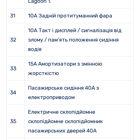
Lagoon 1.
31
10A Задній протитуманний фара
10A Такт і дисплей / сигналізація від
32
злому / пам’ять положення сидіння
водія
15A Амортизатори з змінною
33
жорсткістю
Пасажирське сидіння 40A з
34
електроприводом
Електричне склопідйомне
35
склопідйомне склопідйомник
пасажирських дверей 40A