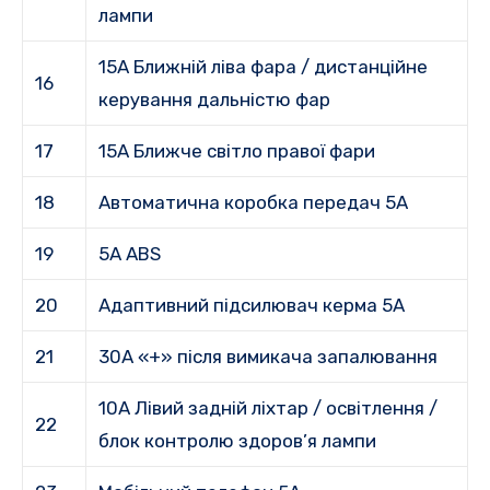
лампи
15A Ближній ліва фара / дистанційне
16
керування дальністю фар
17
15A Ближче світло правої фари
18
Автоматична коробка передач 5A
19
5A ABS
20
Адаптивний підсилювач керма 5A
21
30А «+» після вимикача запалювання
10A Лівий задній ліхтар / освітлення /
22
блок контролю здоров’я лампи