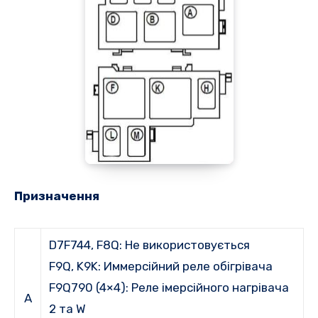
Призначення
D7F744, F8Q:
Не використовується
F9Q, K9K: Иммерсійний реле обігрівача
F9Q790 (4×4): Реле імерсійного
нагрівача
A
2 та W