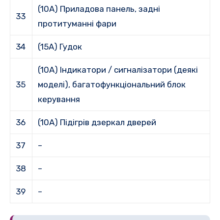
(10A) Приладова панель, задні
33
протитуманні фари
34
(15A) Гудок
(10A) Індикатори / сигналізатори (деякі
35
моделі), багатофункціональний блок
керування
36
(10A) Підігрів дзеркал дверей
37
–
38
–
39
–