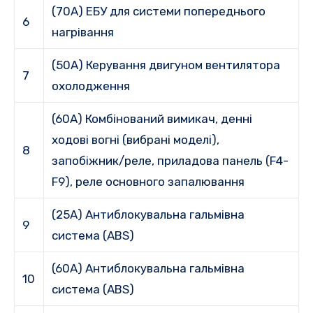
(70A) ЕБУ для системи попереднього
6
нагрівання
(50A) Керування двигуном вентилятора
7
охолодження
(60A) Комбінований вимикач, денні
ходові вогні (вибрані моделі),
8
запобіжник/реле, приладова панель (F4-
F9), реле основного запалювання
(25A) Антиблокувальна гальмівна
9
система (ABS)
(60A) Антиблокувальна гальмівна
10
система (ABS)