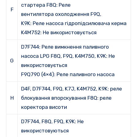
стартера F8Q: Реле
F
вентилятора охолодження F9Q,
K9K: Реле
насоса гідропідсилювача керма
K4M752:
Не використовується
D7F744:
Реле вимкнення паливного
насоса
LPG F8Q, F9Q, K4M750, K9K:
Не
G
використовується
F9Q790 (4×4):
Реле паливного насоса
D4F, D7F744, F9Q, K7J, K4M752, K9K:
реле
H
блокування впорскування F8Q: реле
коректора висоти
D7F744, F8Q, F9Q, K9K:
Не
використовуються