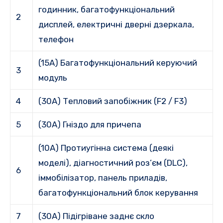
годинник, багатофункціональний
2
дисплей, електричні дверні дзеркала,
телефон
(15A) Багатофункціональний керуючий
3
модуль
4
(30A) Тепловий запобіжник (F2 / F3)
5
(30A) Гніздо для причепа
(10A) Протиугінна система (деякі
моделі), діагностичний роз’єм (DLC),
6
іммобілізатор, панель приладів,
багатофункціональний блок керування
7
(30A) Підігріване заднє скло