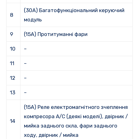
(30A) Багатофункціональний керуючий
8
модуль
9
(15A) Протитуманні фари
10
–
11
–
12
–
13
–
(15A) Реле електромагнітного зчеплення
компресора A/C (деякі моделі), двірник /
14
мийка заднього скла, фари заднього
ходу, двірник / мийка