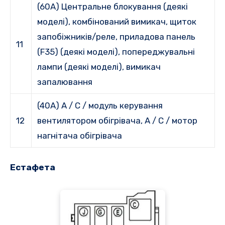
(60A) Центральне блокування (деякі
моделі), комбінований вимикач, щиток
запобіжників/реле, приладова панель
11
(F35) (деякі моделі), попереджувальні
лампи (деякі моделі), вимикач
запалювання
(40A) A / C / модуль керування
12
вентилятором обігрівача, A / C / мотор
нагнітача обігрівача
Естафета