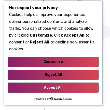
10A – запобіжник лівої фари (ближче
We respect your privacy
4
світло) (227) – мотор коректора лівої
Cookies help us improve your experience,
фари (537)
deliver personalized content, and analyze
20A – Запобіжники правої та лівої
traffic. You can choose which cookies to allow
5
by clicking
Customize
. Click
Accept All
to
протитуманних фар (176 – 177)
consent or
Reject All
to decline non-essential
10A – Запобіжник лівої фари (дальнє
cookies.
6
світло) (227)
Customize
10A – запобіжник правої фари (дальнє
7
світло) (226)
Reject All
25A – антиблокувальна гальмівна
Accept All
8
система ECU (118) або система
Powered by
стабілізації траєкторії (1094)