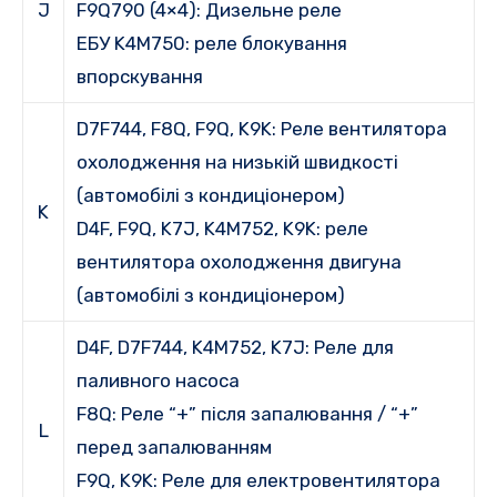
J
F9Q790 (4×4):
Дизельне реле
ЕБУ K4M750:
реле блокування
впорскування
D7F744, F8Q, F9Q, K9K:
Реле вентилятора
охолодження на низькій швидкості
(автомобілі з кондиціонером)
K
D4F, F9Q, K7J, K4M752, K9K: реле
вентилятора охолодження
двигуна
(автомобілі з кондиціонером)
D4F, D7F744, K4M752, K7J:
Реле для
паливного насоса
F8Q:
Реле “+” після запалювання / “+”
L
перед запалюванням
F9Q, K9K:
Реле для електровентилятора