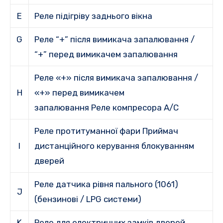
E
Реле підігріву заднього вікна
G
Реле “+” після вимикача запалювання /
“+” перед вимикачем запалювання
Реле «+» після вимикача запалювання /
H
«+» перед вимикачем
запалювання Реле компресора A/C
Реле протитуманної
фари Приймач
I
дистанційного керування блокуванням
дверей
Реле датчика рівня пального (1061)
J
(бензинові / LPG системи)
K
Реле для електричних замків дверей