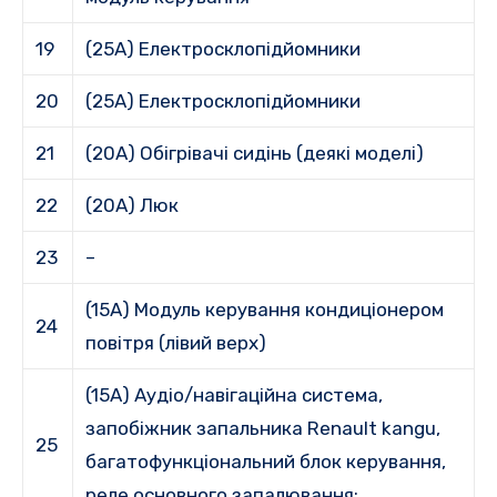
19
(25A) Електросклопідйомники
20
(25A) Електросклопідйомники
21
(20A) Обігрівачі сидінь (деякі моделі)
22
(20A) Люк
23
–
(15A) Модуль керування кондиціонером
24
повітря (лівий верх)
(15A) Аудіо/навігаційна система,
запобіжник запальника Renault kangu,
25
багатофункціональний блок керування,
реле основного запалювання: