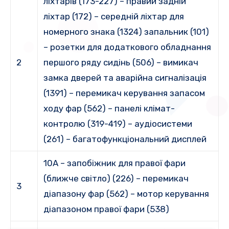
ліхтарів (173-227) – правий задній
ліхтар (172) – середній ліхтар для
номерного знака (1324) запальник (101)
– розетки для додаткового обладнання
2
першого ряду сидінь (506) – вимикач
замка дверей та аварійна сигналізація
(1391) – перемикач керування запасом
ходу фар (562) – панелі клімат-
контролю (319-419) – аудіосистеми
(261) – багатофункціональний дисплей
10A – запобіжник для правої фари
(ближче світло) (226) – перемикач
3
діапазону фар (562) – мотор керування
діапазоном правої фари (538)