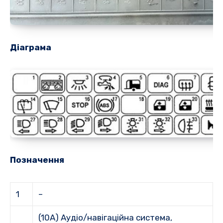
Діаграма
Позначення
1
–
(10A) Аудіо/навігаційна система,