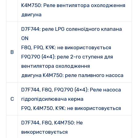
K4M750:
Реле вентилятора охолодження
двигуна
D7F744: реле
LPG соленоїдного клапана
ON
F8Q, F9Q, K9K:
не використовується
B
F9Q790 (4×4):
реле 2-го ступеня для
вентилятора охолодження
двигуна K4M750:
реле паливного насоса
D7F744, F8Q, F9Q790 (4×4): Реле
насоса
C
гідропідсилювача керма
F9Q, K4M750, K9K:
не використовується
D7F744, F8Q, K4M750:
Не
використовується