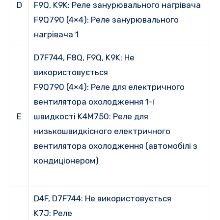
D
F9Q, K9K: Реле занурювального
нагрівача
F9Q790 (4×4):
Реле занурювального
нагрівача 1
D7F744, F8Q, F9Q, K9K:
Не
використовується
F9Q790 (4×4):
Реле для електричного
вентилятора охолодження 1-ї
E
швидкості
K4M750:
Реле для
низькошвидкісного електричного
вентилятора охолодження (автомобілі з
кондиціонером)
D4F, D7F744:
Не використовується
K7J:
Реле