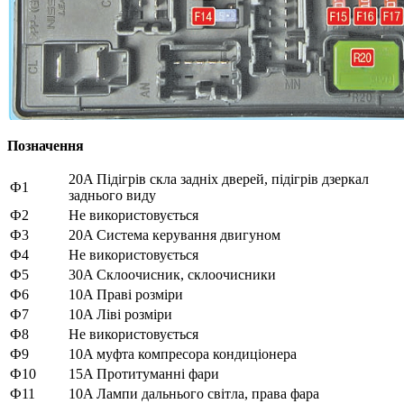
Позначення
20A Підігрів скла задніх дверей, підігрів дзеркал
Ф1
заднього виду
Ф2
Не використовується
Ф3
20A Система керування двигуном
Ф4
Не використовується
Ф5
30A Склоочисник, склоочисники
Ф6
10A Праві розміри
Ф7
10A Ліві розміри
Ф8
Не використовується
Ф9
10A муфта компресора кондиціонера
Ф10
15A Протитуманні фари
Ф11
10A Лампи дальнього світла, права фара