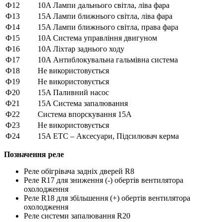
Ф12
10A Лампи дальнього світла, ліва фара
Ф13
15A Лампи ближнього світла, ліва фара
Ф14
15A Лампи ближнього світла, права фара
Ф15
10A Система управління двигуном
Ф16
10A Ліхтар заднього ходу
Ф17
10A Антиблокувальна гальмівна система
Ф18
Не використовується
Ф19
Не використовується
Ф20
15A Паливний насос
Ф21
15A Система запалювання
Ф22
Система впорскування 15A
Ф23
Не використовується
Ф24
15A ETC – Аксесуари, Підсилювач керма
Позначення реле
Реле обігрівача задніх дверей R8
Реле R17 для зниження (-) обертів вентилятора
охолодження
Реле R18 для збільшення (+) обертів вентилятора
охолодження
Реле системи запалювання R20