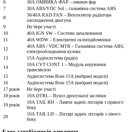
6
30A ОМИЙКА ФАР – омивач фар
7
30A ABS/YDC Sol – гальмівна система ABS
50/40A RAD FAN – Вентилятор радіатора
8
охолодження двигуна
9
Не бере участі
10
40A IGN SW – Система запалювання
11
40A WDW – Електричні склопідйомники
40A ABS / VDC MTR – Гальмівна система ABS,
12
електрообладнання кузова
13
15A Аудіосистема (радіо)
10A CVT CONT 1 – Модуль керування
14
трансмісією
15
Аудіосистема Bose 15A (вибрані моделі)
16
Аудіосистема Bose 15A (вибрані моделі)
17 років
Не бере участі
18 років
10A DTRL – Вузол дросельної заслінки
10A TAIL RH – Лампи задніх ліхтарів з правого
19 років
боку
10A TAIL LH – Ліхтарі задніх ліхтарів з лівого
20
боку
Блок запобіжників живлення