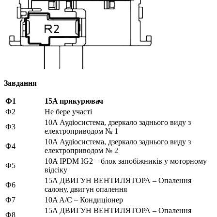
Завдання
Ф1
15A прикурювач
Ф2
Не бере участі
10A Аудіосистема, дзеркало заднього виду з
Ф3
електроприводом № 1
10A Аудіосистема, дзеркало заднього виду з
Ф4
електроприводом № 2
10A IPDM IG2 – блок запобіжників у моторному
Ф5
відсіку
15A ДВИГУН ВЕНТИЛЯТОРА – Опалення
Ф6
салону, двигун опалення
Ф7
10A A/C – Кондиціонер
15A ДВИГУН ВЕНТИЛЯТОРА – Опалення
Ф8