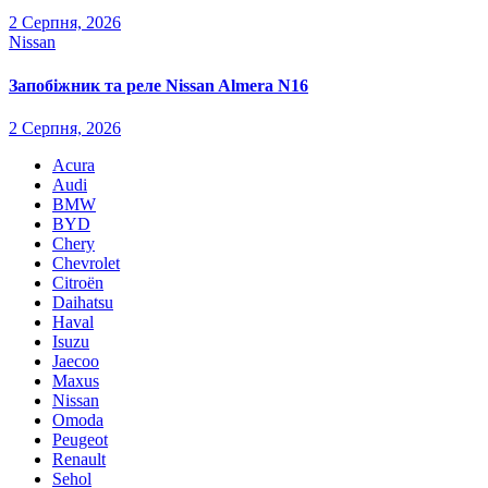
2 Серпня, 2026
Nissan
Запобіжник та реле Nissan Almera N16
2 Серпня, 2026
Acura
Audi
BMW
BYD
Chery
Chevrolet
Citroën
Daihatsu
Haval
Isuzu
Jaecoo
Maxus
Nissan
Omoda
Peugeot
Renault
Sehol