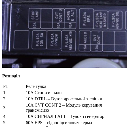
Розподіл
Р1
Реле гудка
1
10A Стоп-сигнали
2
10A DTRL – Вузол дросельної заслінки
10A CVT CONT 2 – Модуль керування
3
трансмісією
4
10A СИГНАЛ І ALT – Гудок і генератор
5
60A EPS – гідропідсилювач керма