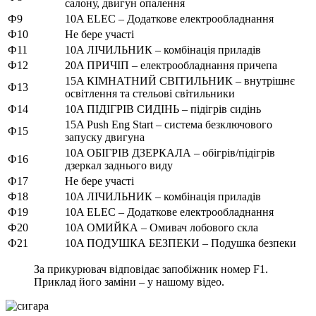
салону, двигун опалення
Ф9
10A ELEC – Додаткове електрообладнання
Ф10
Не бере участі
Ф11
10A ЛІЧИЛЬНИК – комбінація приладів
Ф12
20A ПРИЧІП – електрообладнання причепа
15A КІМНАТНИЙ СВІТИЛЬНИК – внутрішнє
Ф13
освітлення та стельові світильники
Ф14
10A ПІДІГРІВ СИДІНЬ – підігрів сидінь
15A Push Eng Start – система безключового
Ф15
запуску двигуна
10A ОБІГРІВ ДЗЕРКАЛА – обігрів/підігрів
Ф16
дзеркал заднього виду
Ф17
Не бере участі
Ф18
10A ЛІЧИЛЬНИК – комбінація приладів
Ф19
10A ELEC – Додаткове електрообладнання
Ф20
10A ОМИЙКА – Омивач лобового скла
Ф21
10A ПОДУШКА БЕЗПЕКИ – Подушка безпеки
За прикурювач відповідає запобіжник номер F1.
Приклад його заміни – у нашому відео.