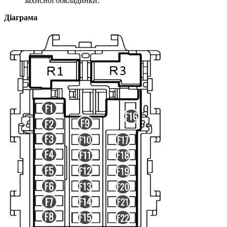
захисної обкладинки.
Діаграма