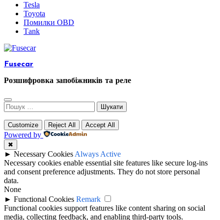
Tesla
Toyota
Помилки OBD
Таnk
Fusecar
Розшифровка запобіжників та реле
Пошук:
Customize
Reject All
Accept All
Powered by
✖
►
Necessary Cookies
Always Active
Necessary cookies enable essential site features like secure log-ins
and consent preference adjustments. They do not store personal
data.
None
►
Functional Cookies
Remark
Functional cookies support features like content sharing on social
media, collecting feedback, and enabling third-party tools.