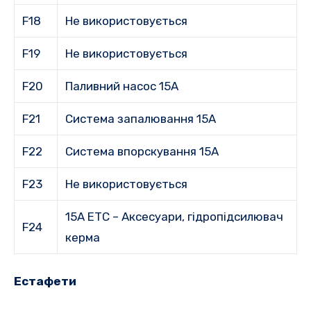
F18
Не використовується
F19
Не використовується
F20
Паливний насос 15А
F21
Система запалювання 15A
F22
Система впорскування 15A
F23
Не використовується
15A ETC – Аксесуари, гідропідсилювач
F24
керма
Естафети