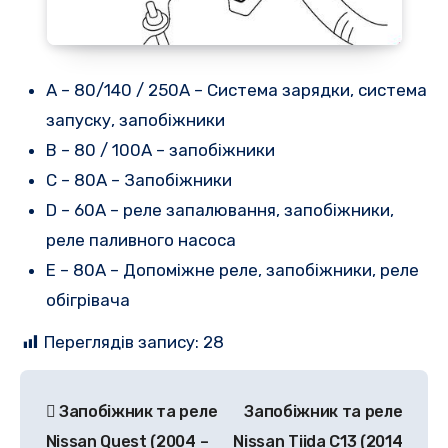
А – 80/140 / 250А – Система зарядки, система
запуску, запобіжники
B – 80 / 100A – запобіжники
C – 80A – Запобіжники
D – 60A – реле запалювання, запобіжники,
реле паливного насоса
E – 80A – Допоміжне реле, запобіжники, реле
обігрівача
Переглядів запису:
28
Навігація
Запобіжник та реле
Запобіжник та реле
записів
Nissan Quest (2004 –
Nissan Tiida C13 (2014