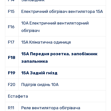
F15
Електричний обігрівач вентилятора 15А
10A Електричний вентиляторний
F16
обігрівач
F17
15A Кліматична одиниця
15A Передня розетка, запобіжник
F18
запальника
F19
15A Задній гнізд
F20
Підігрів сидінь 10A
Естафета
R11
Реле вентилятора обігрівача