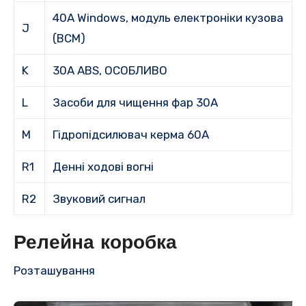
40A Windows, модуль електроніки кузова
J
(BCM)
K
30A ABS, ОСОБЛИВО
L
Засоби для чищення фар 30A
M
Гідропідсилювач керма 60A
R1
Денні ходові вогні
R2
Звуковий сигнал
Релейна коробка
Розташування