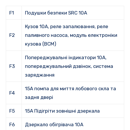
F1
Подушки безпеки SRC 10A
Кузов 10A, реле запалювання, реле
F2
паливного насоса, модуль електроніки
кузова (BCM)
Попереджувальні індикатори 10A,
F3
попереджувальний дзвінок, система
заряджання
15A помпа для миття лобового скла та
F4
задня двері
F5
15A Підігріти зовнішні дзеркала
F6
Дзеркало обігрівача 10А