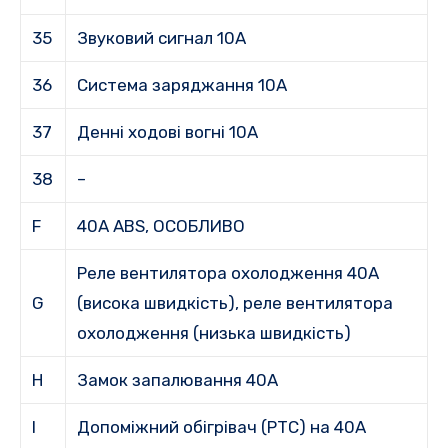
35
Звуковий сигнал 10А
36
Система заряджання 10А
37
Денні ходові вогні 10A
38
–
F
40A ABS, ОСОБЛИВО
Реле вентилятора охолодження 40А
G
(висока швидкість), реле вентилятора
охолодження (низька швидкість)
H
Замок запалювання 40A
I
Допоміжний обігрівач (PTC) на 40A