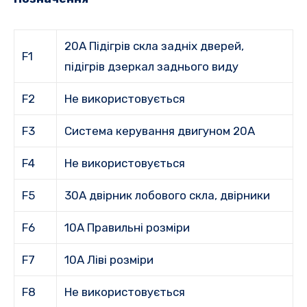
20A Підігрів скла задніх дверей,
F1
підігрів дзеркал заднього виду
F2
Не використовується
F3
Система керування двигуном 20A
F4
Не використовується
F5
30A двірник лобового скла, двірники
F6
10A Правильні розміри
F7
10A Ліві розміри
F8
Не використовується