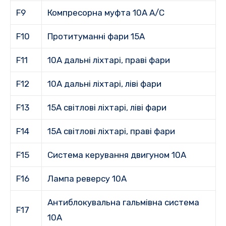
F9
Компресорна муфта 10A A/C
F10
Протитуманні фари 15A
F11
10A дальні ліхтарі, праві фари
F12
10A дальні ліхтарі, ліві фари
F13
15A світлові ліхтарі, ліві фари
F14
15A світлові ліхтарі, праві фари
F15
Система керування двигуном 10A
F16
Лампа реверсу 10А
Антиблокувальна гальмівна система
F17
10A