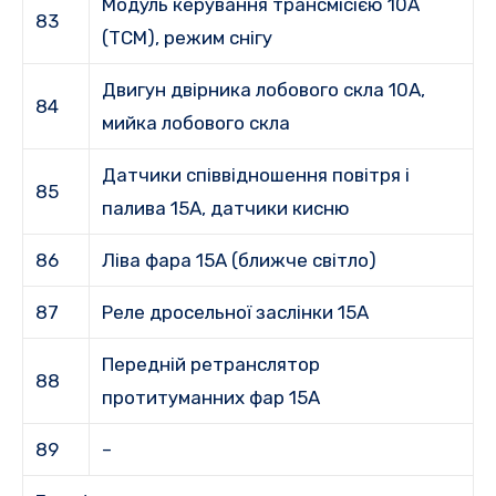
Модуль керування трансмісією 10А
83
(TCM), режим снігу
Двигун двірника лобового скла 10A,
84
мийка лобового скла
Датчики співвідношення повітря і
85
палива 15А, датчики кисню
86
Ліва фара 15А (ближче світло)
87
Реле дросельної заслінки 15А
Передній ретранслятор
88
протитуманних фар 15A
89
–