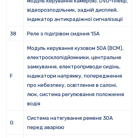
модуль керування камерою, DVD-плеєр,
відеорозподільник, задній дисплей,
індикатор антикрадіжної сигналізації
38
Реле з підігрівом сидіння 15A
Модуль керування кузовом 50A (BCM),
електросклопідйомники, центральне
замкування, електроприводи сидінь,
F
індикатори напрямку, попередження
про небезпеку, освітлення в салоні,
люк, система регулювання положення
водія
Система натягування ременя 30A
G
перед аварією