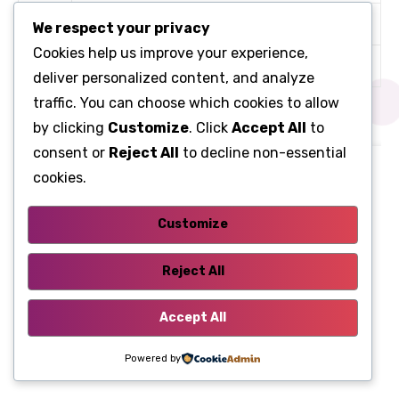
R10
Паливний насос
We respect your privacy
Cookies help us improve your experience,
R11
Передній протитуманний фар
deliver personalized content, and analyze
traffic. You can choose which cookies to allow
Щиток запобіжників 3
by clicking
Customize
. Click
Accept All
to
consent or
Reject All
to decline non-essential
cookies.
Customize
Reject All
Accept All
Powered by