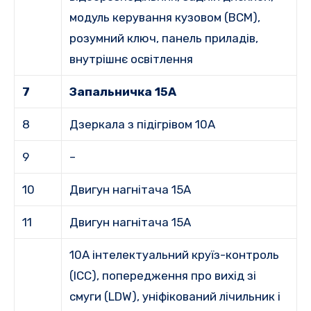
модуль керування кузовом (BCM),
розумний ключ, панель приладів,
внутрішнє освітлення
7
Запальничка 15A
8
Дзеркала з підігрівом 10A
9
–
10
Двигун нагнітача 15А
11
Двигун нагнітача 15А
10A інтелектуальний круїз-контроль
(ICC), попередження про вихід зі
смуги (LDW), уніфікований лічильник і