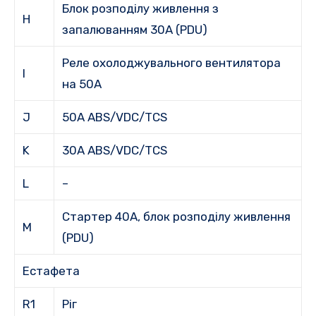
Блок розподілу живлення з
H
запалюванням 30А (PDU)
Реле охолоджувального вентилятора
I
на 50A
J
50A ABS/VDC/TCS
K
30A ABS/VDC/TCS
L
–
Стартер 40A, блок розподілу живлення
M
(PDU)
Естафета
R1
Ріг