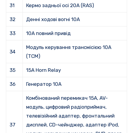
31
Кермо задньої осі 20A (RAS)
32
Денні ходові вогні 10A
33
10A повний привід
Модуль керування трансмісією 10A
34
(TCM)
35
15A Horn Relay
36
Генератор 10А
Комбінований перемикач 15A, AV-
модуль, цифровий радіоприймач,
телевізійний адаптер, фронтальний
37
дисплей, CD-чейнджер, адаптер iPod,