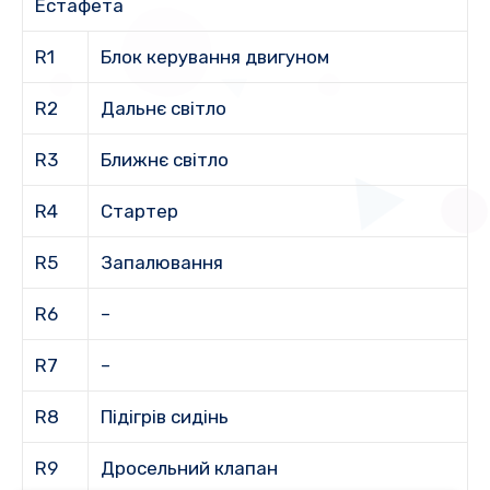
Естафета
R1
Блок керування двигуном
R2
Дальнє світло
R3
Ближнє світло
R4
Стартер
R5
Запалювання
R6
–
R7
–
R8
Підігрів сидінь
R9
Дросельний клапан