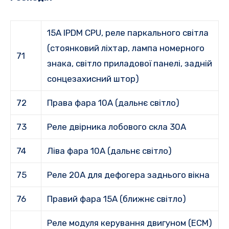
15A IPDM CPU, реле паркального світла
(стоянковий ліхтар, лампа номерного
71
знака, світло приладової панелі, задній
сонцезахисний штор)
72
Права фара 10А (дальнє світло)
73
Реле двірника лобового скла 30A
74
Ліва фара 10A (дальнє світло)
75
Реле 20A для дефогера заднього вікна
76
Правий фара 15А (ближнє світло)
Реле модуля керування двигуном (ECM)