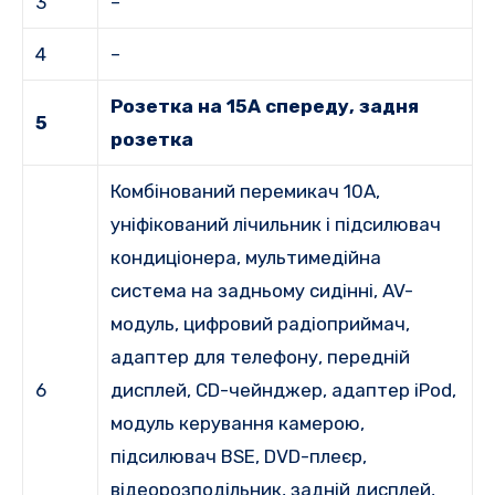
3
–
4
–
Розетка на 15А спереду, задня
5
розетка
Комбінований перемикач 10А,
уніфікований лічильник і підсилювач
кондиціонера, мультимедійна
система на задньому сидінні, AV-
модуль, цифровий радіоприймач,
адаптер для телефону, передній
6
дисплей, CD-чейнджер, адаптер iPod,
модуль керування камерою,
підсилювач BSE, DVD-плеєр,
відеорозподільник, задній дисплей,