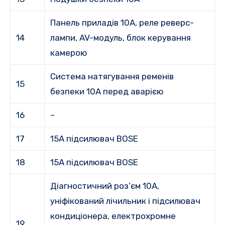
Панель приладів 10A, реле реверс-
14
лампи, AV-модуль, блок керування
камерою
Система натягування ременів
15
безпеки 10A перед аварією
16
–
17
15A підсилювач BOSE
18
15A підсилювач BOSE
Діагностичний роз’єм 10A,
уніфікований лічильник і підсилювач
кондиціонера, електрохромне
19