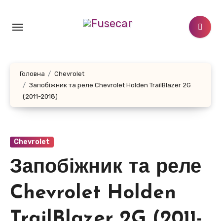
Перейти
до
контенту
Головна
Chevrolet
Запобіжник та реле Chevrolet Holden TrailBlazer 2G
(2011-2018)
Chevrolet
Запобіжник та реле
Chevrolet Holden
TrailBlazer 2G (2011-