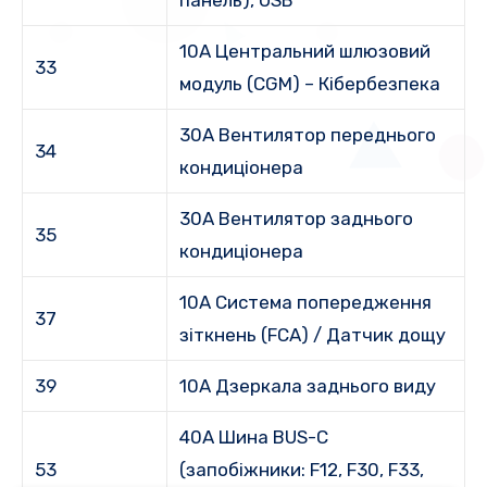
панель), USB
10A Центральний шлюзовий
33
модуль (CGM) – Кібербезпека
30A Вентилятор переднього
34
кондиціонера
30A Вентилятор заднього
35
кондиціонера
10A Система попередження
37
зіткнень (FCA) / Датчик дощу
39
10A Дзеркала заднього виду
40A Шина BUS-C
53
(запобіжники: F12, F30, F33,