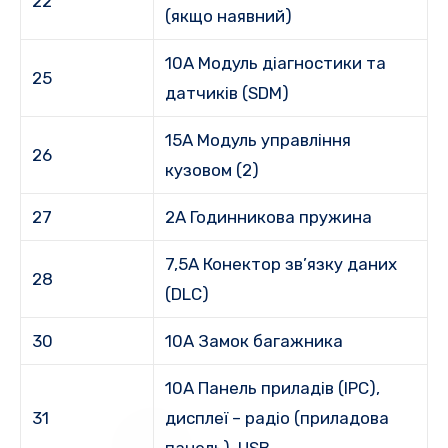
22
(якщо наявний)
10A Модуль діагностики та
25
датчиків (SDM)
15A Модуль управління
26
кузовом (2)
27
2A Годинникова пружина
7,5A Конектор зв’язку даних
28
(DLC)
30
10A Замок багажника
10A Панель приладів (IPC),
31
дисплеї – радіо (приладова