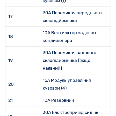
кузовом (1)
30A Перемикач переднього
17
склопідйомника
10A Вентилятор заднього
18
кондиціонера
30A Перемикач заднього
19
склопідйомника (якщо
наявний)
15A Модуль управління
20
кузовом (4)
21
10A Резервний
30A Електропривід сидінь