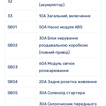
32
(акумулятор)
33
10A Загальний, включення
SB01
50A Насос модуля ABS
30A Блок керування
SB02
роздавальною коробкою
(повний привід)
60A Модуль свічок
SB03
розжарювання
SB04
20A Задня розетка живлення
SB05
30A Соленоїд стартера
30A Склоочисник переднього