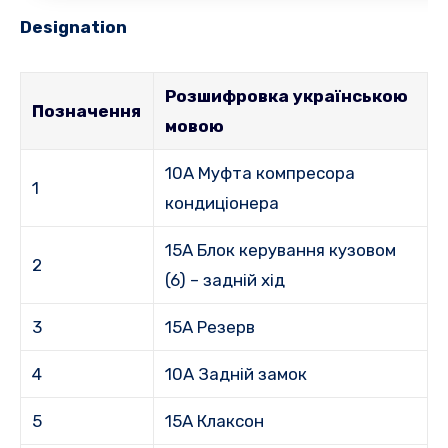
Designation
Розшифровка українською
Позначення
мовою
10A Муфта компресора
1
кондиціонера
15A Блок керування кузовом
2
(6) – задній хід
3
15A Резерв
4
10A Задній замок
5
15A Клаксон