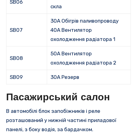
SB06
скла
30A Обігрів паливопроводу
SB07
40A Вентилятор
охолодження радіатора 1
50A Вентилятор
SB08
охолодження радіатора 2
SB09
30A Резерв
Пасажирський салон
В автомобілі блок запобіжників і реле
розташований у нижній частині приладової
панелі, з боку водія, за бардачком.