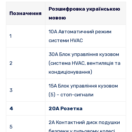
Розшифровка українською
Позначення
мовою
10A Автоматичний режим
1
системи HVAC
30A Блок управління кузовом
2
(система HVAC, вентиляція та
кондиціонування)
15A Блок управління кузовом
3
(5) – стоп-сигнали
4
20A Розетка
2A Контактний диск подушки
5
безпеки у рульовому колесі