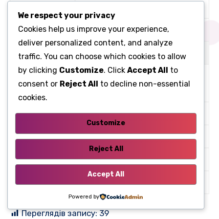
F37, F39, F40)
We respect your privacy
Cookies help us improve your experience,
54
40A Аксесуари (12V)
deliver personalized content, and analyze
Реле
traffic. You can choose which cookies to allow
by clicking
Customize
. Click
Accept All
to
Вентилятор заднього
RLY43
consent or
Reject All
to decline non-essential
кондиціонера
cookies.
RLY45
R-Увімкнення
Customize
RLY46
RAP і аксесуари (12V)
Reject All
RLY47
RAP і аксесуари (12V)
Accept All
RLY48
Робоче реле
Powered by
Переглядів запису:
39