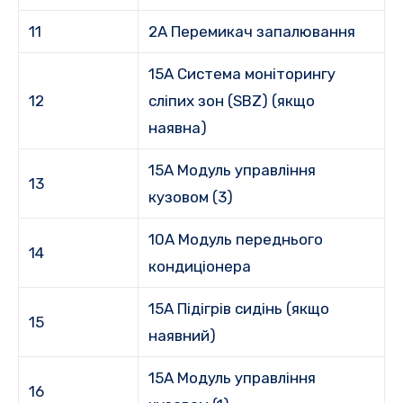
11
2A Перемикач запалювання
15A Система моніторингу
12
сліпих зон (SBZ) (якщо
наявна)
15A Модуль управління
13
кузовом (3)
10A Модуль переднього
14
кондиціонера
15A Підігрів сидінь (якщо
15
наявний)
15A Модуль управління
16