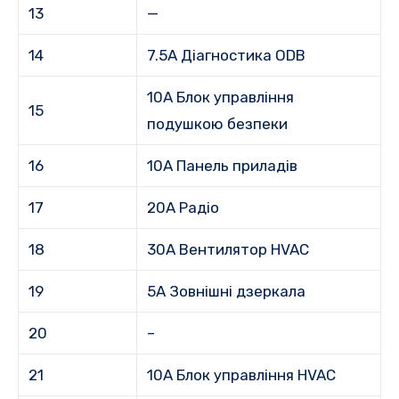
13
—
14
7.5A Діагностика ODB
10A Блок управління
15
подушкою безпеки
16
10A Панель приладів
17
20A Радіо
18
30A Вентилятор HVAC
19
5A Зовнішні дзеркала
20
–
21
10A Блок управління HVAC