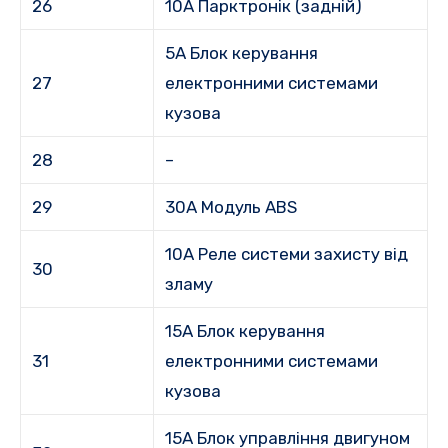
26
10A Парктронік (задній)
5A Блок керування
27
електронними системами
кузова
28
–
29
30A Модуль ABS
10A Реле системи захисту від
30
зламу
15A Блок керування
31
електронними системами
кузова
15A Блок управління двигуном