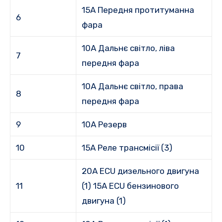
15A Передня протитуманна
6
фара
10A Дальнє світло, ліва
7
передня фара
10A Дальнє світло, права
8
передня фара
9
10A Резерв
10
15A Реле трансмісії (3)
20A ECU дизельного двигуна
11
(1) 15A ECU бензинового
двигуна (1)