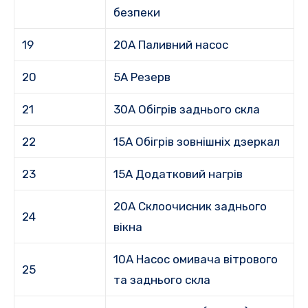
безпеки
19
20A Паливний насос
20
5A Резерв
21
30A Обігрів заднього скла
22
15A Обігрів зовнішніх дзеркал
23
15A Додатковий нагрів
20A Склоочисник заднього
24
вікна
10A Насос омивача вітрового
25
та заднього скла