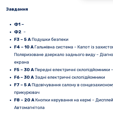
Завдання
Ф1 –
Ф2
–
F3 – 5 A
Подушки безпеки
F4 – 10 A
Гальмівна система – Капот із захист
Поляризоване дзеркало заднього виду – Діагно
екрана
F5 – 30 A
Передні електричні склопідйомники 
F6 – 30 A
Задні електричні склопідйомники
F7 – 5 A
Підсвічування салону в сонцезахисному
прикурювач
F8 – 20 A
Кнопки керування на кермі – Дисплей 
Автомагнітола