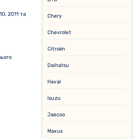
0, 2011 та
Chery
Chevrolet
Citroën
нього
Daihatsu
Haval
Isuzu
Jaecoo
Maxus