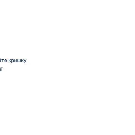
йте кришку
ї