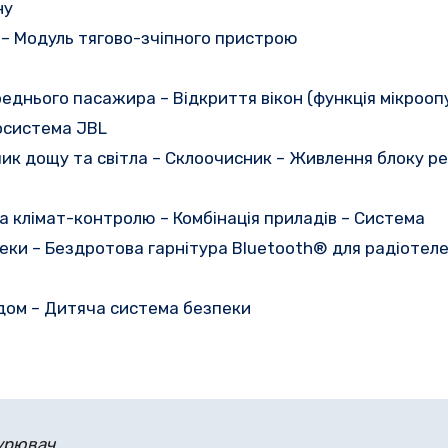
ну
 – Модуль тягово-зчіпного пристрою
еднього пасажира – Відкриття вікон (функція мікрооп
іосистема JBL
ик дощу та світла – Склоочисник – Живлення блоку р
 клімат-контролю – Комбінація приладів – Система
еки – Бездротова гарнітура Bluetooth® для радіотел
дом – Дитяча система безпеки
урювач.