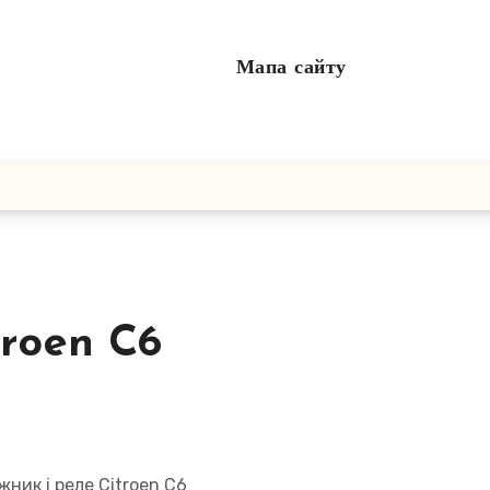
Мапа сайту
troen C6
жник і реле Citroen C6