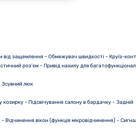
ом від защемлення – Обмежувач швидкості – Круїз-конт
стичний роз’єм – Привід нахилу для багатофункціона
– Зсувний люк
 козирку – Підсвічування салону в бардачку – Задній
– Відчинення вікон (функція мікровідчинення) – Сигнал