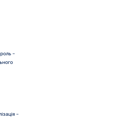
роль –
льного
ізація –