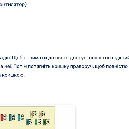
вентилятор)
адів.
Щоб отримати до нього доступ, повністю відкри
а неї.
Потім потягніть кришку праворуч, щоб повністю ї
а кришкою.