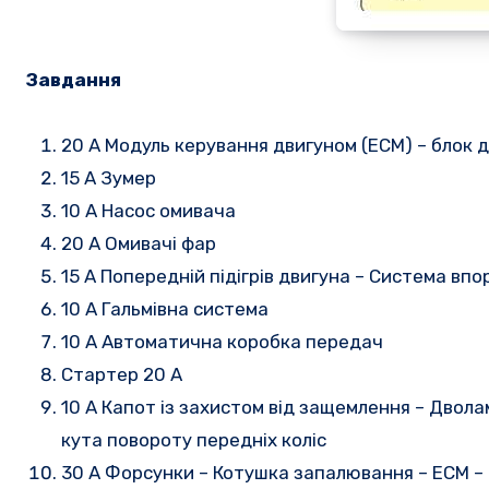
Завдання
20 A Модуль керування двигуном (ECM) – блок
15 А Зумер
10 А Насос омивача
20 A Омивачі фар
15 A Попередній підігрів двигуна – Система вп
10 А Гальмівна система
10 А Автоматична коробка передач
Стартер 20 А
10 A Капот із захистом від защемлення – Двола
кута повороту передніх коліс
30 A Форсунки – Котушка запалювання – ECM –