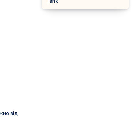
Таnk
жно від