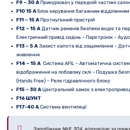
F9 – 30 A
Прикурювач у передній частині сало
F10 15 A
Блок керування багажним відділенням
F11 – 15 A
Протиугінний пристрій
F12 – 15 A
Датчик ременів безпеки водія та пер
Електричний привід сидінь – Парктронік – Ауд
F13 – 5 A
Захист капота від защемлення – Датч
живлення
F14 – 15 A
Система AFIL – Автоматична система
відображення на лобовому склі – Подушка безп
(Hands Free) – Реле гідравлічного блоку
F15 – 30 A
Центральний замок з електроприво
F16 ШУНТ
F17-40 A
Система вентиляції
Запобіжник №9, 30А, відповідає за прик