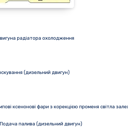
 двигуна радіатора охолодження
орскування (дизельний двигун)
мпові ксенонові фари з корекцією променя світла зале
 Подача палива (дизельний двигун)