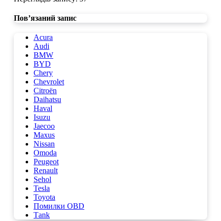
Пов’язаний запис
Acura
Audi
BMW
BYD
Chery
Chevrolet
Citroën
Daihatsu
Haval
Isuzu
Jaecoo
Maxus
Nissan
Omoda
Peugeot
Renault
Sehol
Tesla
Toyota
Помилки OBD
Таnk