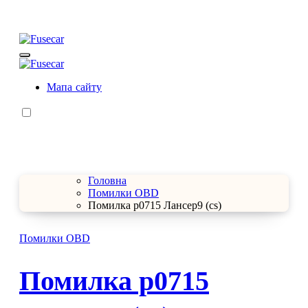
Перейти
до
контенту
Fusecar
Розшифровка запобіжників та реле
Fusecar
Розшифровка запобіжників та реле
Мапа сайту
Головна
Помилки OBD
Помилка p0715 Лансер9 (cs)
Помилки OBD
Помилка p0715