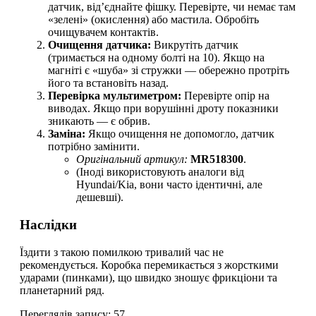
датчик, від’єднайте фішку. Перевірте, чи немає там
«зелені» (окислення) або мастила. Обробіть
очищувачем контактів.
Очищення датчика:
Викрутіть датчик
(тримається на одному болті на 10). Якщо на
магніті є «шуба» зі стружки — обережно протріть
його та встановіть назад.
Перевірка мультиметром:
Перевірте опір на
виводах. Якщо при ворушінні дроту показники
зникають — є обрив.
Заміна:
Якщо очищення не допомогло, датчик
потрібно замінити.
Оригінальний артикул:
MR518300
.
​(Іноді використовують аналоги від
Hyundai/Kia, вони часто ідентичні, але
дешевші).
​Наслідки
​Їздити з такою помилкою тривалий час не
рекомендується. Коробка перемикається з жорсткими
ударами (пинками), що швидко зношує фрикціони та
планетарний ряд.
Переглядів запису:
57