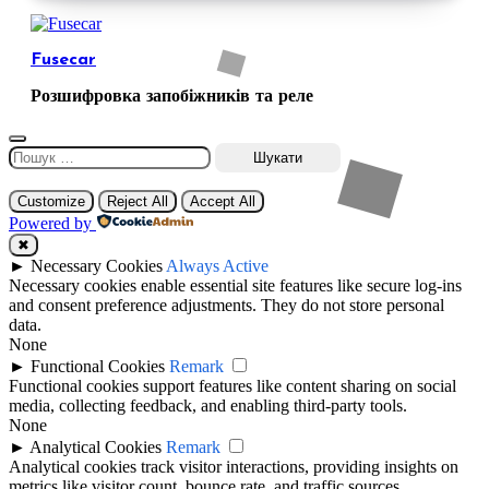
Fusecar
Розшифровка запобіжників та реле
Пошук:
Customize
Reject All
Accept All
Powered by
✖
►
Necessary Cookies
Always Active
Necessary cookies enable essential site features like secure log-ins
and consent preference adjustments. They do not store personal
data.
None
►
Functional Cookies
Remark
Functional cookies support features like content sharing on social
media, collecting feedback, and enabling third-party tools.
None
►
Analytical Cookies
Remark
Analytical cookies track visitor interactions, providing insights on
metrics like visitor count, bounce rate, and traffic sources.