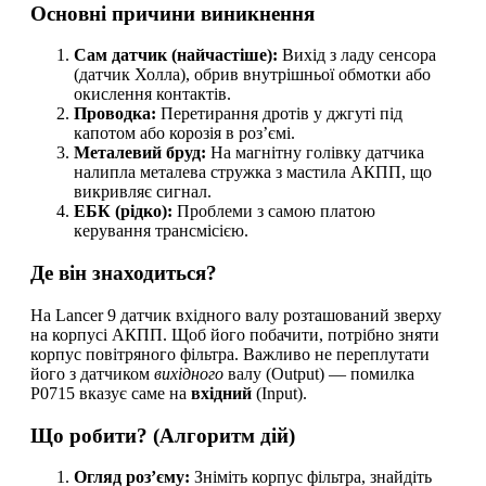
​Основні причини виникнення
Сам датчик (найчастіше):
Вихід з ладу сенсора
(датчик Холла), обрив внутрішньої обмотки або
окислення контактів.
Проводка:
Перетирання дротів у джгуті під
капотом або корозія в роз’ємі.
Металевий бруд:
На магнітну голівку датчика
налипла металева стружка з мастила АКПП, що
викривляє сигнал.
ЕБК (рідко):
Проблеми з самою платою
керування трансмісією.
​Де він знаходиться?
​На Lancer 9 датчик вхідного валу розташований зверху
на корпусі АКПП. Щоб його побачити, потрібно зняти
корпус повітряного фільтра. Важливо не переплутати
його з датчиком
вихідного
валу (Output) — помилка
P0715 вказує саме на
вхідний
(Input).
​Що робити? (Алгоритм дій)
Огляд роз’єму:
Зніміть корпус фільтра, знайдіть